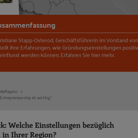
usammenfassung
ristiane Stapp-Osterod, Geschäftsführerin im Vorstand von
, teilt ihre Erfahrungen, wie Gründungseinstellungen positi
einflusst werden können. Erfahren Sie hier mehr.
ndieRegion
ntrepreneurship ist wichtig.“
ck: Welche Einstellungen bezüglich
in Ihrer Region?