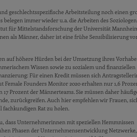
nd geschlechtsspezifische Arbeitsteilung noch einen gr
s belegen immer wieder u.a. die Arbeiten des Soziologe
titut für Mittelstandsforschung der Universität Mannhei
en als Männer, daher ist eine frühe Sensibilisierung vo
en auf höhere Hürden bei der Umsetzung ihres Vorhaben
merischem Wissen sowie zu sozialem und finanziellen K
inanzierung: Für einen Kredit müssen sich Antragsteller
aut Female Founders Monitor 2020 erhalten nur 1,6 Proze
 17 Prozent der Männerteams. Sie müssen daher häufig
de, zurückgreifen. Auch hier empfehlen wir Frauen, sic
 fachkundigen Rat zu holen.
zu, dass Unternehmerinnen mit speziellen Hemmnissen
n frühen Phasen der Unternehmensentwicklung Netzwerke,