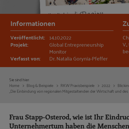
Informationen
Z
Veröffentlicht:
14.10.2022
Ch
V.
Projekt:
Global Entrepreneurship
be
Monitor
Verfasst von:
Dr. Natalia Gorynia-Pfeffer
Sie sind hier:
Home
Blog & Beispiele
RKW Praxisbeispiele
2022
Blicki
„Die Einbindung von regionalen Mitgestaltenden der Wirtschaft und des E
Frau Stapp-Osterod, wie ist Ihr Eindru
Unternehmertum haben die Menschen 