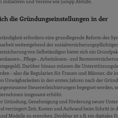
n Initiativen und Vereine wie jumpp Abhilfe.
ich die Gründungseinstellungen in der
tändigkeit erfordern eine grundlegende Reform des Sy
arbeit weitestgehend der sozialversicherungspflichtige
destsicherung von Selbständigen bietet sich ein Grundpak
enkassen-, Pflege-, Arbeitslosen- und Rentenversicheru
ntagegeld). Darüber hinaus müssen die Unterstützungsl
den – also die Regularien für Frauen und Männer, die in
alen Unwägbarkeiten in den ersten Jahren nach der Grün
 angemessene Steuererleichterungen begegnet werden, 
Unternehmen insgesamt erhöht.
der Gründung, Genehmigung und Förderung neuer Unt
d verringert Zeit, Kosten und Aufwand beim Schritt in d
nd Modelle zu erproben. Denkbar ist z.B. ein digitales F