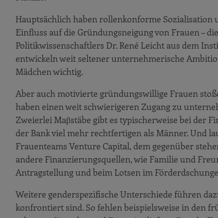
Hauptsächlich haben rollenkonforme Sozialisation u
Einfluss auf die Gründungsneigung von Frauen – die
Politikwissenschaftlers Dr. René Leicht aus dem Ins
entwickeln weit seltener unternehmerische Ambition
Mädchen wichtig.
Aber auch motivierte gründungswillige Frauen stoß
haben einen weit schwierigeren Zugang zu unterneh
Zweierlei Maβstäbe gibt es typischerweise bei der F
der Bank viel mehr rechtfertigen als Männer. Und l
Frauenteams Venture Capital, dem gegenüber stehen
andere Finanzierungsquellen, wie Familie und Freun
Antragstellung und beim Lotsen im Förderdschungel
Weitere genderspezifische Unterschiede führen da
konfrontiert sind. So fehlen beispielsweise in de