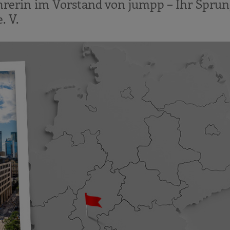
hrerin im Vorstand von jumpp – Ihr Sprun
. V.