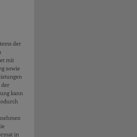
stems der
n
et mit
ng sowie
eistungen
 der
dung kann
wodurch
ernehmen
ie
ormat in