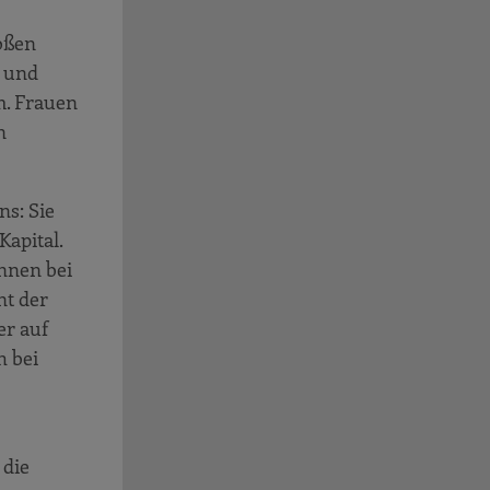
oßen
n und
m. Frauen
n
s: Sie
apital.
innen bei
nt der
er auf
h bei
 die