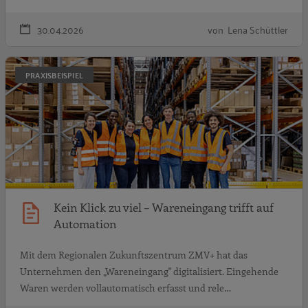
30.04.2026
von Lena Schüttler
K
PRAXISBEISPIEL
Kein Klick zu viel – Wareneingang trifft auf
Automation
Mit dem Regionalen Zukunftszentrum ZMV+ hat das
Unternehmen den „Wareneingang" digitalisiert. Eingehende
Waren werden vollautomatisch erfasst und rele…