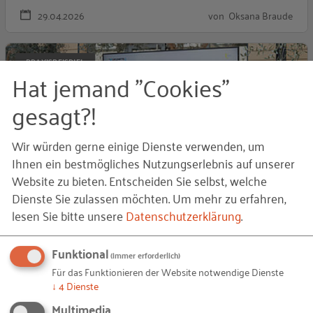
29.04.2026
von Oksana Braude
N
PRAXISBEISPIEL
Hat jemand "Cookies"
gesagt?!
Wir würden gerne einige Dienste verwenden, um
Ihnen ein bestmögliches Nutzungserlebnis auf unserer
Website zu bieten. Entscheiden Sie selbst, welche
Dienste Sie zulassen möchten.
Um mehr zu erfahren,
Neue Freiräume – quattroM setzt auf KI-
lesen Sie bitte unsere
Datenschutzerklärung
.
gestützten Chatbot
Mit dem Regionale Zukunftszentrum SÜD optimiert quattroM
Funktional
(immer erforderlich)
GmbH mittels KI-Chatbot die Erstellung von
Für das Funktionieren der Website notwendige Dienste
Produktbeschreibungen und gewinnt wertvolle Zeit f…
↓
4
Dienste
Multimedia