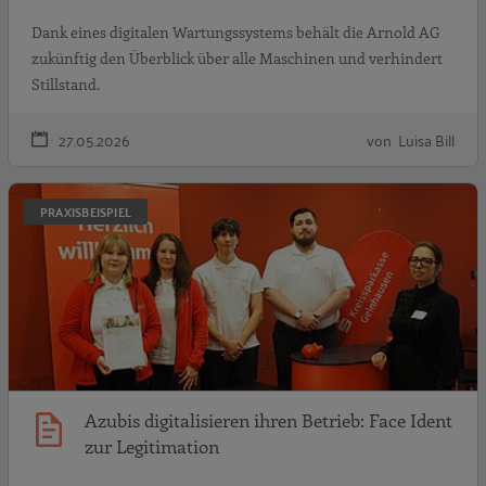
Dank eines digitalen Wartungssystems behält die Arnold AG
zukünftig den Überblick über alle Maschinen und verhindert
Stillstand.
27.05.2026
von Luisa Bill
A
PRAXISBEISPIEL
Azubis digitalisieren ihren Betrieb: Face Ident
zur Legitimation