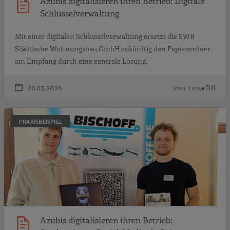
Azubis digitalisieren ihren Betrieb: Digitale
Schlüsselverwaltung
Mit einer digitalen Schlüsselverwaltung ersetzt die SWB
Städtische Wohnungsbau GmbH zukünftig den Papierordner
am Empfang durch eine zentrale Lösung.
28.05.2026
von Luisa Bill
A
PRAXISBEISPIEL
Azubis digitalisieren ihren Betrieb: