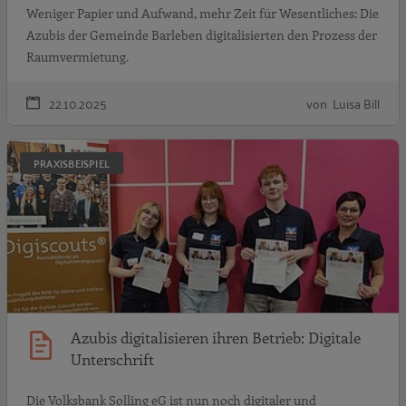
Weniger Papier und Aufwand, mehr Zeit für Wesentliches: Die
Azubis der Gemeinde Barleben digitalisierten den Prozess der
Raumvermietung.
22.10.2025
von Luisa Bill
A
PRAXISBEISPIEL
Azubis digitalisieren ihren Betrieb: Digitale
Unterschrift
Die Volksbank Solling eG ist nun noch digitaler und