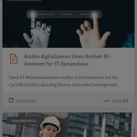
Azubis digitalisieren ihren Betrieb: KI-
Assistent für IT-Systemhaus
Dank KI-Wissensassistent werden Informationen bei der
CyCOM GmbH zukünftig binnen Sekunden bereitgestellt.
15.12.2025
von Luisa Bill
A
PRAXISBEISPIEL