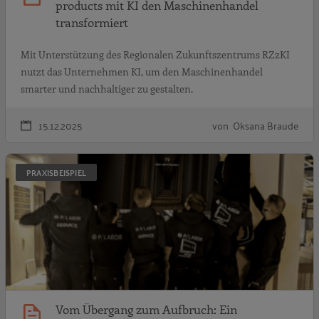
products mit KI den Maschinenhandel
transformiert
Mit Unterstützung des Regionalen Zukunftszentrums RZzKI
nutzt das Unternehmen KI, um den Maschinenhandel
smarter und nachhaltiger zu gestalten.
15.12.2025
von Oksana Braude
V
PRAXISBEISPIEL
Vom Übergang zum Aufbruch: Ein