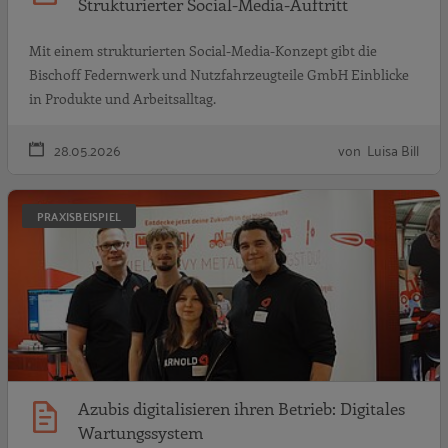
Strukturierter Social-Media-Auftritt
Mit einem strukturierten Social-Media-Konzept gibt die
Bischoff Federnwerk und Nutzfahrzeugteile GmbH Einblicke
in Produkte und Arbeitsalltag.
28.05.2026
von Luisa Bill
A
PRAXISBEISPIEL
Azubis digitalisieren ihren Betrieb: Digitales
Wartungssystem