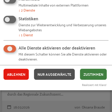
29.04.2026
von Oksana Braude
Multimediale Inhalte von externen Plattformen
↓
2
Dienste
G
PRAXISBEISPIEL
Statistiken
Dienste zur Weiterentwicklung und Verbesserung unseres
Webangebotes
↓
1
Dienst
Alle Dienste aktivieren oder deaktivieren
Mit diesem Schalter können Sie alle Dienste aktivieren oder
deaktivieren.
Gemeinsam KI-ready: wenn Betriebsrat und
Belegschaft vorangehen
ABLEHNEN
NUR AUSGEWÄHLTE
ZUSTIMMEN
Wer KI einführt braucht Mitarbeitende, die sie verstehen. Das
Realisiert mit Klaro!
Unternehmen setzte hier an und legte mit einer Schulung
durch das Regionale Zukunftszent…
18.03.2026
von Oksana Braude