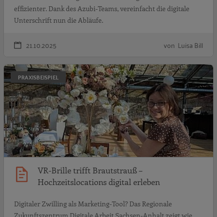
effizienter. Dank des Azubi-Teams, vereinfacht die digitale
Unterschrift nun die Abläufe.
21.10.2025
von Luisa Bill
V
PRAXISBEISPIEL
VR-Brille trifft Brautstrauß –
Hochzeitslocations digital erleben
Digitaler Zwilling als Marketing-Tool? Das Regionale
Zukunftszentrum Digitale Arbeit Sachsen-Anhalt zeigt wie.