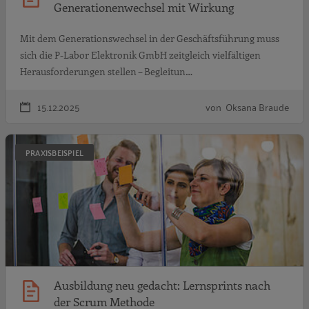
Generationenwechsel mit Wirkung
Mit dem Generationswechsel in der Geschäftsführung muss
sich die P-Labor Elektronik GmbH zeitgleich vielfältigen
Herausforderungen stellen – Begleitun…
15.12.2025
von Oksana Braude
A
PRAXISBEISPIEL
Ausbildung neu gedacht: Lernsprints nach
der Scrum Methode