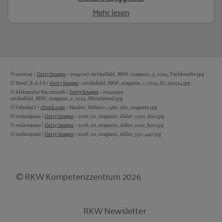
Mehr lesen
© unomat /
Getty Images
– 20241127-Artikelbild_RKW_magazin_3_2024_Fachkraefte.jpg
Bildquellen und Copyright-Hinweise
© Pavel_R, d-l-b /
Getty Images
– artikelbild_RKW_magazin_1_2024_KI_230524.jpg
© Aleksander Kaczmarek /
Getty Images
– 20240919-
artikelbild_RKW_magazin_2_2024_Mittelstand.jpg
© FabrikaCr /
iStock.com
– Header_Website_1460_360_magazin.jpg
© malerapaso /
Getty Images
– 2026_02_magazin_slider_1500_800.jpg
© malerapaso /
Getty Images
– 2026_02_magazin_slider_1100_800.jpg
© malerapaso /
Getty Images
– 2026_02_magazin_slider_550_440.jpg
© RKW Kompetenzzentrum 2026
RKW Newsletter