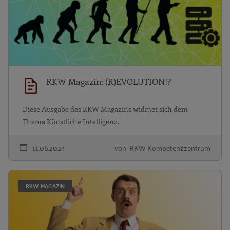
RKW Magazin: (R)EVOLUTION!?
Diese Ausgabe des RKW Magazins widmet sich dem
Thema Künstliche Intelligenz.
11.06.2024
von RKW Kompetenzzentrum
RK
RKW MAGAZIN