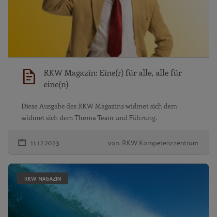
RKW Magazin: Eine(r) für alle, alle für
eine(n)
Diese Ausgabe des RKW Magazins widmet sich dem
widmet sich dem Thema Team und Führung.
11.12.2023
von RKW Kompetenzzentrum
R
RKW MAGAZIN