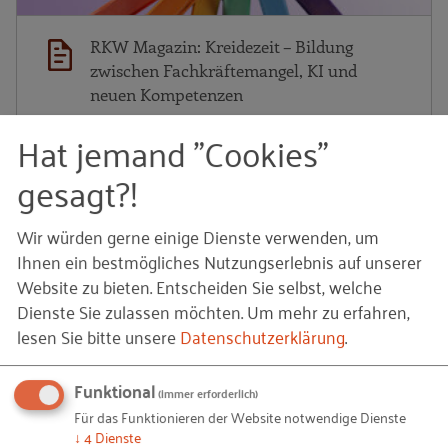
RKW Magazin: Kreidezeit – Bildung
zwischen Fachkräftemangel, KI und
neuen Kompetenzen
Hat jemand "Cookies"
In dieser Ausgabe des RKW Magazins geht es um das
Thema „Bildung zwischen Fachkräftemangel, KI und
gesagt?!
neuen Kompetenzen“.
Wir würden gerne einige Dienste verwenden, um
24.06.2026
von RKW Kompetenzzentrum
Ihnen ein bestmögliches Nutzungserlebnis auf unserer
Website zu bieten. Entscheiden Sie selbst, welche
RK
Dienste Sie zulassen möchten.
Um mehr zu erfahren,
RKW MAGAZIN
lesen Sie bitte unsere
Datenschutzerklärung
.
Funktional
(immer erforderlich)
Für das Funktionieren der Website notwendige Dienste
↓
4
Dienste