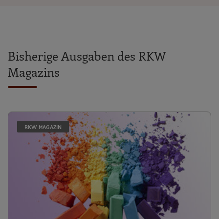
Bisherige Ausgaben des RKW
Magazins
R
RKW MAGAZIN