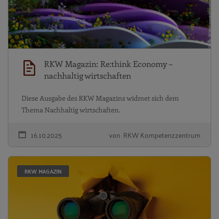
RKW Magazin: Re:think Economy –
nachhaltig wirtschaften
Diese Ausgabe des RKW Magazins widmet sich dem
Thema Nachhaltig wirtschaften.
16.10.2025
von RKW Kompetenzzentrum
RK
RKW MAGAZIN