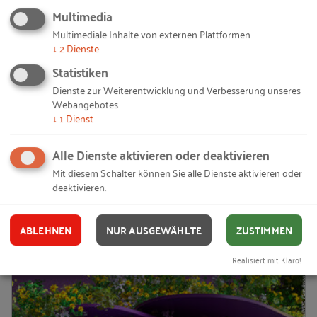
Multimedia
Multimediale Inhalte von externen Plattformen
↓
2
Dienste
Statistiken
RKW Magazin: Mit Superkraft voraus –
Resilienz für einen starken Mittelstand
Dienste zur Weiterentwicklung und Verbesserung unseres
Webangebotes
↓
1
Dienst
In dieser Ausgabe des RKW Magazins dreht sich alles um
den Themenschwerpunkt „Resilienz für einen starken
Alle Dienste aktivieren oder deaktivieren
Mittelstand“.
Mit diesem Schalter können Sie alle Dienste aktivieren oder
deaktivieren.
26.03.2026
von RKW Kompetenzzentrum
ABLEHNEN
NUR AUSGEWÄHLTE
ZUSTIMMEN
R
RKW MAGAZIN
Realisiert mit Klaro!