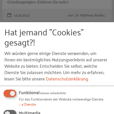
Gründungsregion. Erfahren Sie mehr!
14.10.2022
von Dr. Matthias Wallisc…
Hat jemand "Cookies"
„
PRAXISBEISPIEL
gesagt?!
Wir würden gerne einige Dienste verwenden, um
Ihnen ein bestmögliches Nutzungserlebnis auf unserer
Website zu bieten. Entscheiden Sie selbst, welche
Dienste Sie zulassen möchten.
Um mehr zu erfahren,
lesen Sie bitte unsere
Datenschutzerklärung
.
„Ein breit gefächertes, transparentes
Unterstützungsangebot und ein
Funktional
(immer erforderlich)
gründungsfreundliches Klima!“
Für das Funktionieren der Website notwendige Dienste
↓
4
Dienste
Heidi Ricke ist Geschäftsführerin der Emsland GmbH in
Meppen. Sie berichtet, was sie im Emsland Gründerinnen und
Multimedia