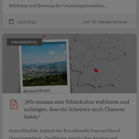
Belebung und Messung der Gründungseinstellun…
14.10.2022
von Dr. Natalia Gorynia-…
„
PRAXISBEISPIEL
„Wir müssen eine Fehlerkultur etablieren und
aufzeigen, dass ein Scheitern auch Chancen
bietet.“
Anne Nitschke, Leiterin der Kontaktstelle Frau und Beruf
Ostwürttemberg - Ostalbkreis, spricht über Ansätze und