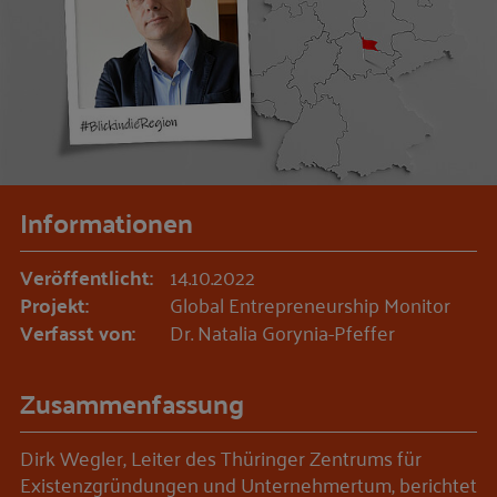
Informationen
Veröffentlicht:
14.10.2022
Projekt:
Global Entrepreneurship Monitor
Verfasst von:
Dr. Natalia Gorynia-Pfeffer
Zusammenfassung
Dirk Wegler, Leiter des Thüringer Zentrums für
Existenzgründungen und Unternehmertum, berichtet