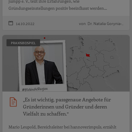
jumpp e. V., teilt ihre Erfahrungen, wie
Gründungseinstellungen positiv beeinflusst werden…
14.10.2022
von Dr. Natalia Gorynia-…
„
PRAXISBEISPIEL
„Es ist wichtig, passgenaue Angebote für
Gründerinnen und Gründer und deren
Vielfalt zu schaffen.“
Mario Leupold, Bereichsleiter bei hannoverimpuls, erzählt