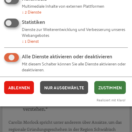
Gründern aus der Region bieten.
Multimediale Inhalte von externen Plattformen
↓
2
Dienste
14.10.2022
von Dr. Matthias Wallisc…
Statistiken
Dienste zur Weiterentwicklung und Verbesserung unseres
„
Webangebotes
PRAXISBEISPIEL
↓
1
Dienst
Alle Dienste aktivieren oder deaktivieren
Mit diesem Schalter können Sie alle Dienste aktivieren oder
deaktivieren.
ABLEHNEN
NUR AUSGEWÄHLTE
ZUSTIMMEN
„Es wird Zeit, nachhaltiges Wirtschaften als
Realisiert mit Klaro!
gesellschaftlich existenzsichernd zu
verstehen.“
Carolin Morlock spricht unter anderem über Ansätze, um das
regionale Gründungsgeschehen in der Region Schwäbisch