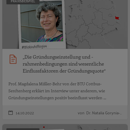
PRAXISBEISPIEL
„Die Gründungseinstellung und -
rahmenbedingungen sind wesentliche
Einflussfaktoren der Gründungsquote“
Prof. Magdalena Mißler-Behr von der BTU Cottbus-
Senftenberg erklärt im Interview unter anderem, wie
Gründungseinstellungen positiv beeinflusst werden …
14.10.2022
von Dr. Natalia Gorynia-…
„