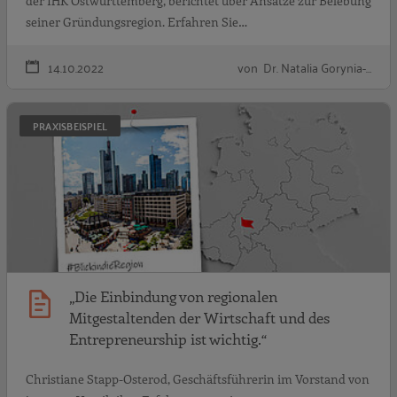
der IHK Ostwürttemberg, berichtet über Ansätze zur Belebung
seiner Gründungsregion. Erfahren Sie…
14.10.2022
von Dr. Natalia Gorynia-…
„
PRAXISBEISPIEL
„Die Einbindung von regionalen
Mitgestaltenden der Wirtschaft und des
Entrepreneurship ist wichtig.“
Christiane Stapp-Osterod, Geschäftsführerin im Vorstand von