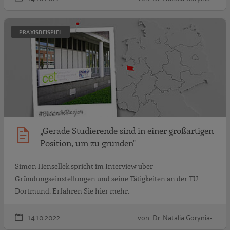
„
PRAXISBEISPIEL
„Gerade Studierende sind in einer großartigen
Position, um zu gründen"
Simon Hensellek spricht im Interview über
Gründungseinstellungen und seine Tätigkeiten an der TU
Dortmund. Erfahren Sie hier mehr.
14.10.2022
von Dr. Natalia Gorynia-…