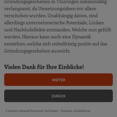
Gründungsgeschehen in Thüringen zahlenmäßig
verlangsamt, da Umsetzungsideen vor allem
verschoben wurden. Unabhängig davon, sind
allerdings unternehmerische Potentiale, Lücken
und Nachholeffekte entstanden. Welche nun gefüllt
werden. Hieraus kann auch eine Dynamik
entstehen, welche sich mittelfristig positiv auf das
Gründungsgeschehen auswirkt.
Vielen Dank für Ihre Einblicke!
WEITER
ZURÜCK
© loveguli; Aleksandr Kharitonov /Dirk Wegler – Thrüngen_Artikelbild.jpg
Bildquellen und Copyright-Hinweise