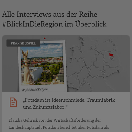
Alle Interviews aus der Reihe
#BlickInDieRegion im Überblick
„
PRAXISBEISPIEL
„Potsdam ist Ideenschmiede, Traumfabrik
und Zukunftslabor!“
Klaudia Gehrick von der Wirtschaftsförderung der
Landeshauptstadt Potsdam berichtet über Potsdam als