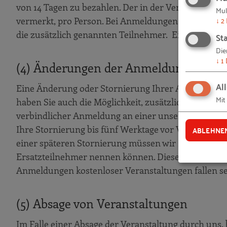
von 14 Tagen zu bezahlen. Der in der Veranstaltungs
Mul
↓
2
vermerkt, pro Person. Bei Anmeldungen mit zusätzl
die zusätzlich genannten Teilnehmer. Ein Preisnach
Sta
Die
↓
1
(4) Änderungen der Anmeldung, Nich
Al
Eine Änderung oder Stornierung Ihrer Anmeldung k
Mit
haben Sie auch die Möglichkeit, zusätzliche Teilneh
verbindlicher Anmeldung an einer unserer Veranstal
Ihre Stornierung bis fünf Werktage vor Veranstaltu
ABLEHNE
einer späteren Stornierung müssen wir Ihnen den vo
Ersatzteilnehmer nennen können. Diese Regelung gi
Anmeldungen kostenloser Veranstaltungen fallen sel
(5) Absage von Veranstaltungen
Im Falle einer Absage der Veranstaltung durch uns, 