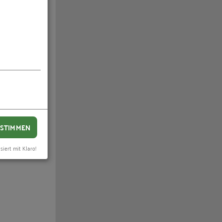
ders
uch für
glich.
 Hier
ie trotz
nah. Wenn
frei. Bei
STIMMEN
uns keinen
siert mit Klaro!