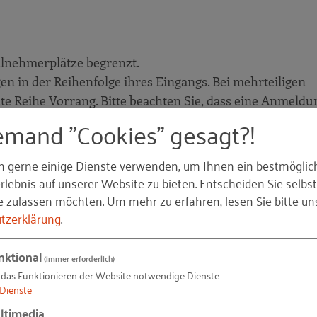
eilnehmerplätze begrenzt.
n in der Reihenfolge ihres Eingangs. Bei mehrteiligen
 Reihe Vorrang. Bitte beachten Sie, dass eine Anmeldun
 gilt.
emand "Cookies" gesagt?!
n gerne einige Dienste verwenden, um Ihnen ein bestmöglic
lebnis auf unserer Website zu bieten. Entscheiden Sie selbst
 Zeitraum im Voraus geplant.
e zulassen möchten.
Um mehr zu erfahren, lesen Sie bitte un
snahmefällen Termine oder Veranstaltungsorte ändern mü
tzerklärung
.
nktional
(immer erforderlich)
 das Funktionieren der Website notwendige Dienste
 der Regel kostenlos. Bei kostenpflichtigen Veranstal
Dienste
ltungsbeginn eine Rechnung. Die Rechnung bitten wir in
ltimedia