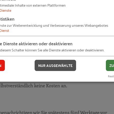
beschreibung ausgewiesene Betrag gilt, soweit nicht an
timediale Inhalte von externen Plattformen
Dienste
ichen Teilnehmern gilt der ausgewiesene Betrag daher a
lass für die Anmeldung weiterer Teilnehmer ist nicht mö
tistiken
nste zur Weiterentwicklung und Verbesserung unseres Webangebotes
Dienst
t-Teilnahme und Stornierung
le Dienste aktivieren oder deaktivieren
önnen Sie jederzeit im Bereich "Mein RKW" vornehmen.
 diesem Schalter können Sie alle Dienste aktivieren oder deaktivieren.
mer nachträglich hinzuzufügen oder zu löschen. Sollten S
tungen verhindert sein, informieren Sie uns bitte zeit
ngsbeginn eingeht, stornieren wir Ihre Anmeldung kosten
N
NUR AUSGEWÄHLTE
ZU
llen Teilnehmerbeitrag in Rechnung stellen, wenn Sie 
Reali
lt auch für Teilstornierungen. Für Stornierungen von
bstverständlich keine Kosten an.
benachrichtigen wir Sie spätestens fünf Werktage vor