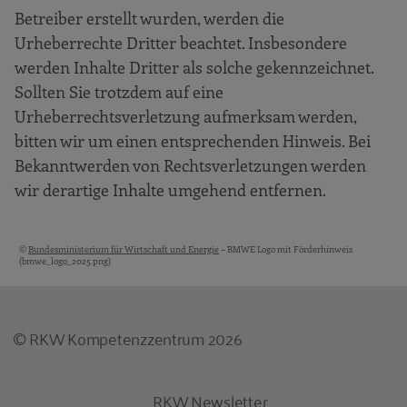
Betreiber erstellt wurden, werden die
Urheberrechte Dritter beachtet. Insbesondere
werden Inhalte Dritter als solche gekennzeichnet.
Sollten Sie trotzdem auf eine
Urheberrechtsverletzung aufmerksam werden,
bitten wir um einen entsprechenden Hinweis. Bei
Bekanntwerden von Rechtsverletzungen werden
wir derartige Inhalte umgehend entfernen.
©
Bundesministerium für Wirtschaft und Energie
– BMWE Logo mit Förderhinweis
Bildquellen und Copyright-Hinweise
(bmwe_logo_2025.png)
© RKW Kompetenzzentrum 2026
RKW Newsletter