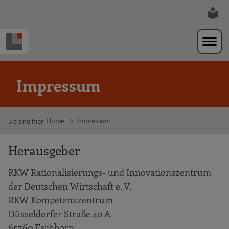
Zur Navigation springen
Zum Hauptinhalt springen
Impressum
Home
Impressum
Sie sind hier:
Herausgeber
RKW Rationalisierungs- und Innovationszentrum
der Deutschen Wirtschaft e. V.
RKW Kompetenzzentrum
Düsseldorfer Straße 40 A
65760 Eschborn