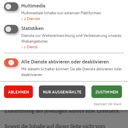
Konzept und technische Umsetzung
Multimedia
Multimediale Inhalte von externen Plattformen
Dr. Steffen Kroggel
↓
2
Dienste
RKW Kompetenzzentrum
Statistiken
Telefon: +49 (0) 6196 495-2817
Dienste zur Weiterentwicklung und Verbesserung unseres
E-Mail:
kroggel(at)rkw.de
Webangebotes
↓
1
Dienst
Urheber- und Leistungsschutzrechte
Alle Dienste aktivieren oder deaktivieren
Die durch den Seitenbetreiber erstellten Inhalte
Mit diesem Schalter können Sie alle Dienste aktivieren oder
und Werke auf diesen Seiten unterliegen dem
deaktivieren.
deutschen Urheberrecht. Die Vervielfältigung,
Bearbeitung, Verbreitung und jede Art der
ABLEHNEN
NUR AUSGEWÄHLTE
ZUSTIMMEN
Verwertung außerhalb der Grenzen des
Urheberrechts bedürfen der schriftlichen
Realisiert mit Klaro!
Zustimmung des jeweiligen Autors bzw. Erstellers.
Soweit die Inhalte auf dieser Seite nicht vom