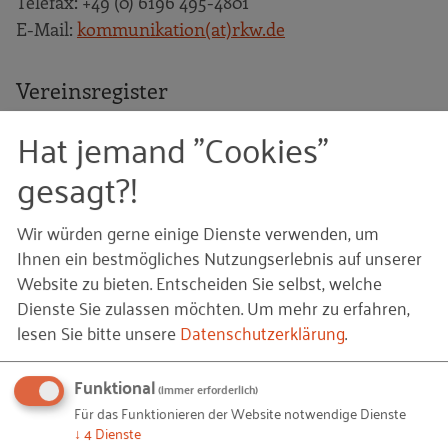
Telefax: +49 (0) 6196 495-4801
E-Mail:
kommunikation(at)rkw.de
Vereinsregister
Amtsgericht Frankfurt am Main VR 4170
Hat jemand "Cookies"
Umsatzsteuer-Identifikationsnummer
gesagt?!
DE 114 341 988
Wir würden gerne einige Dienste verwenden, um
Verantwortlich für den Inhalt nach § 55
Ihnen ein bestmögliches Nutzungserlebnis auf unserer
Abs. 2 RStV, Redaktion
Website zu bieten. Entscheiden Sie selbst, welche
Dienste Sie zulassen möchten.
Um mehr zu erfahren,
Dr. Steffen Kroggel
lesen Sie bitte unsere
Datenschutzerklärung
.
RKW Kompetenzzentrum
Telefon: +49 (0) 6196 495-2817
Funktional
(immer erforderlich)
E-Mail:
kroggel(at)rkw.de
Für das Funktionieren der Website notwendige Dienste
↓
4
Dienste