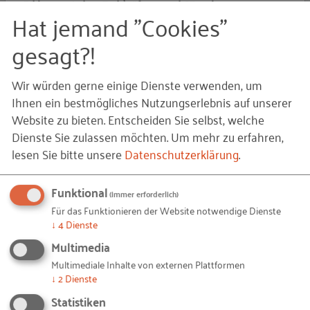
„Bildung zwischen Fachkräftemangel, KI und neuen
Hat jemand "Cookies"
Kompetenzen“.
gesagt?!
24.06.2026
von RKW Kompetenzzentrum
Wir würden gerne einige Dienste verwenden, um
Z
Ihnen ein bestmögliches Nutzungserlebnis auf unserer
EXPERTISE
Website zu bieten. Entscheiden Sie selbst, welche
Dienste Sie zulassen möchten.
Um mehr zu erfahren,
lesen Sie bitte unsere
Datenschutzerklärung
.
Funktional
(immer erforderlich)
Für das Funktionieren der Website notwendige Dienste
↓
4
Dienste
ZIM-Förderung stärkt Innovationskraft und
Multimedia
Wachstum im Mittelstand
Multimediale Inhalte von externen Plattformen
↓
2
Dienste
Die ZIM-Förderung unterstützt kleine und mittlere
Statistiken
Unternehmen bei konkreten Forschungs- und