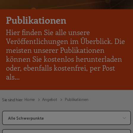
Publikationen
Hier finden Sie alle unsere
Veröffentlichungen im Überblick. Die
meisten unserer Publikationen
können Sie kostenlos herunterladen
oder, ebenfalls kostenfrei, per Post
als…
Home
Angebot
Publikationen
Sie sind hier: