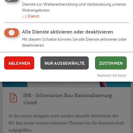
Dienste zur Weiterentwicklung und Verbesserung unseres
Entwicklungsprojekten.
Webangebotes
↓
1
Dienst
29.05.2026
Mehrere Verfassende
Alle Dienste aktivieren oder deaktivieren
I
IBR
Mit diesem Schalter können Sie alle Dienste aktivieren oder
deaktivieren.
ABLEHNEN
NUR AUSGEWÄHLTE
ZUSTIMMEN
Realisiert mit Klaro!
IBR - Information Bau-Rationalisierung
1/2026
In der ersten Ausgabe 2026 werden aktuelle Aktivitäten der
RG-Bau sowie weitere relevante Themen für die Bauwirtschaft
aufgegriffen.