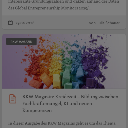
interessante Gründungszahlen und -fakten anhand der Daten
des Global Entrepreneurship Monitors 2025/…
29.06.2026
von Julia Schauer
R
RKW MAGAZIN
RKW Magazin: Kreidezeit – Bildung zwischen
Fachkräftemangel, KI und neuen
Kompetenzen
In dieser Ausgabe des RKW Magazins geht es um das Thema