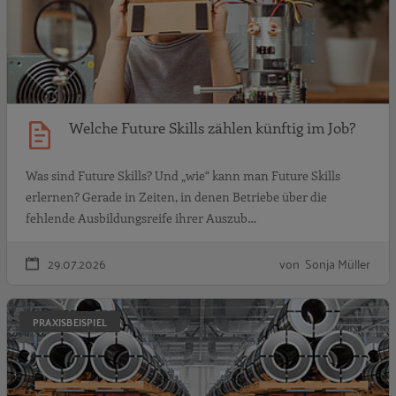
Welche Future Skills zählen künftig im Job?
Was sind Future Skills? Und „wie“ kann man Future Skills
erlernen? Gerade in Zeiten, in denen Betriebe über die
fehlende Ausbildungsreife ihrer Auszub…
29.07.2026
von Sonja Müller
A
PRAXISBEISPIEL