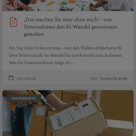
„Das machen Sie aber ohne mich“ – wie
Unternehmen den KI-Wandel gemeinsam
gestalten
Ein Tag voller Erkenntnisse – von den Tücken erklärbarer KI
über Widerstände im Wandel bis zur Robotik zum Anfassen.
Was die Praxiswerkstatt zeigt: Er…
13.07.2026
von Oksana Braude
A
PRAXISBEISPIEL