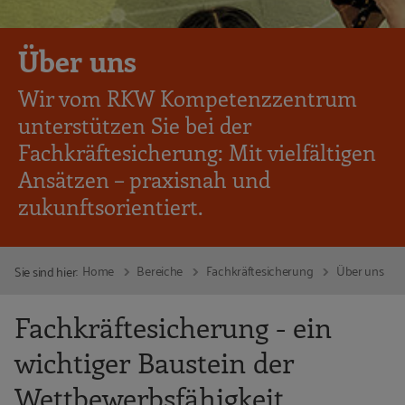
Über uns
Wir vom RKW Kompetenzzentrum
unterstützen Sie bei der
Fachkräftesicherung: Mit vielfältigen
Ansätzen – praxisnah und
zukunftsorientiert.
Home
Bereiche
Fachkräftesicherung
Über uns
Sie sind hier:
Fachkräftesicherung - ein
wichtiger Baustein der
Wettbewerbsfähigkeit