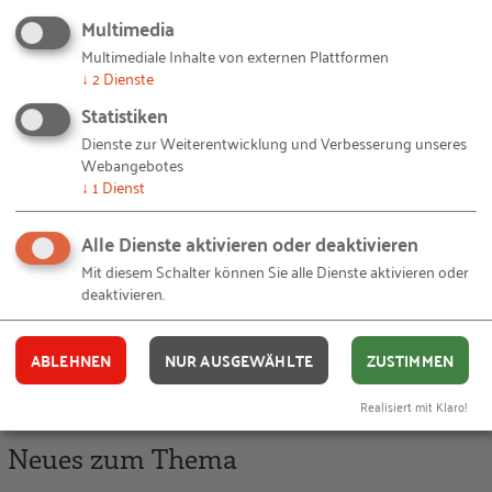
Fachkräftesicherung / Fachbereichsleiterin
Multimedia
Kontakt
06196 495-3200
Multimediale Inhalte von externen Plattformen
↓
2
Dienste
Statistiken
Weiterführende Links
Dienste zur Weiterentwicklung und Verbesserung unseres
Webangebotes
↓
1
Dienst
Azubis als Digitalisierungsscouts
Alle Dienste aktivieren oder deaktivieren
Azubimarketing
Mit diesem Schalter können Sie alle Dienste aktivieren oder
Vielfalt und Diversity-Management
deaktivieren.
Demografiefeste Arbeit
ABLEHNEN
NUR AUSGEWÄHLTE
ZUSTIMMEN
Realisiert mit Klaro!
Neues zum Thema