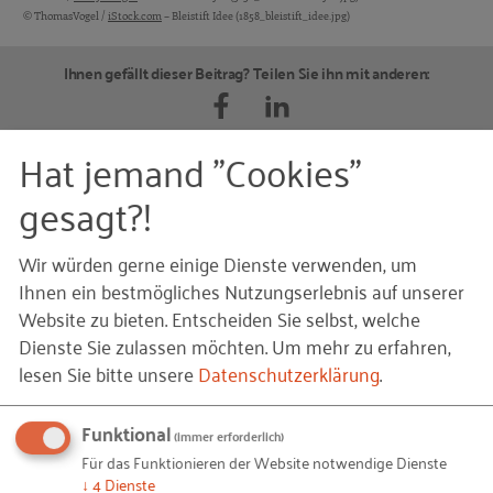
© ThomasVogel /
iStock.com
– Bleistift Idee (1858_bleistift_idee.jpg)
Ihnen gefällt dieser Beitrag? Teilen Sie ihn mit anderen:
Hat jemand "Cookies"
gesagt?!
Kontakt
S
Wir würden gerne einige Dienste verwenden, um
Ihnen ein bestmögliches Nutzungserlebnis auf unserer
Website zu bieten. Entscheiden Sie selbst, welche
Dienste Sie zulassen möchten.
Um mehr zu erfahren,
lesen Sie bitte unsere
Datenschutzerklärung
.
Funktional
(immer erforderlich)
Für das Funktionieren der Website notwendige Dienste
Sonja Müller
↓
4
Dienste