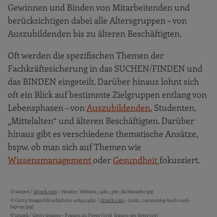
Gewinnen und Binden von Mitarbeitenden und
berücksichtigen dabei alle Altersgruppen – von
Auszubildenden bis zu älteren Beschäftigten.
Oft werden die spezifischen Themen der
Fachkräftesicherung in das SUCHEN/FINDEN und
das BINDEN eingeteilt. Darüber hinaus lohnt sich
oft ein Blick auf bestimmte Zielgruppen entlang von
Lebensphasen – von
Auszubildenden
, Studenten,
„Mittelalten“ und älteren Beschäftigten. Darüber
hinaus gibt es verschiedene thematische Ansätze,
bspw. ob man sich auf Themen wie
Wissensmanagement
oder
Gesundheit
fokussiert.
© sanjeri /
iStock.com
– Header_Website_1460_360_fachkraefte.jpg
Bildquellen und Copyright-Hinweise
© Getty Images/iStockphoto, 1263424631 /
iStock.com
– (2262_composing-buch-und-
laptop.jpg)
© izusek /
Getty Images
– Frauen im Foyer (3138_frauen-im-foyer.jpg)