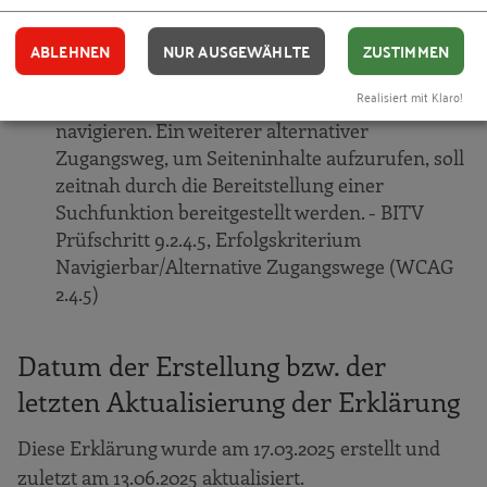
Vorhersehbar/Konsistente Navigation (WCAG
3.2.3)
ABLEHNEN
NUR AUSGEWÄHLTE
ZUSTIMMEN
Es ist möglich, mit dem Hauptnavigationsmenü
Realisiert mit Klaro!
im Kopfbereich durch die Website zu
navigieren. Ein weiterer alternativer
Zugangsweg, um Seiteninhalte aufzurufen, soll
zeitnah durch die Bereitstellung einer
Suchfunktion bereitgestellt werden. - BITV
Prüfschritt 9.2.4.5, Erfolgskriterium
Navigierbar/Alternative Zugangswege (WCAG
2.4.5)
Datum der Erstellung bzw. der
letzten Aktualisierung der Erklärung
Diese Erklärung wurde am 17.03.2025 erstellt und
zuletzt am 13.06.2025 aktualisiert.