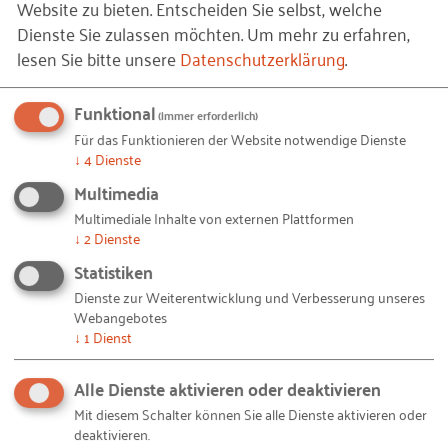
Website zu bieten. Entscheiden Sie selbst, welche
Medien/Alternativen für Audiodateien und
Dienste Sie zulassen möchten.
Um mehr zu erfahren,
stumme Videos (WCAG 1.2.1)
lesen Sie bitte unsere
Datenschutzerklärung
.
Die Hierarchie der Überschriften entspricht auf
einigen Unterseiten nicht den entsprechenden
Funktional
(immer erforderlich)
Ebenen der Seitenstruktur. - BITV Prüfschritt
Für das Funktionieren der Website notwendige Dienste
9.1.3.1a, Erfolgskriterium Anpassbar/HTML-
↓
4
Dienste
Strukturelemente für Überschriften (WCAG
Multimedia
1.3.1)
Multimediale Inhalte von externen Plattformen
Mithilfe der Breadcrumb-Navigation ist es
↓
2
Dienste
möglich, aus einem Bereich in den vorherigen,
Statistiken
übergeordneten Pfad zurückzuwechseln.
Dienste zur Weiterentwicklung und Verbesserung unseres
Durch den Klick auf den vorherigen Pfad erfolgt
Webangebotes
allerdings eine Weiterleitung in die erste
↓
1
Dienst
Unterseite des gewählten Pfades. Dies wird in
naher Zukunft durch eine neue Form der
Alle Dienste aktivieren oder deaktivieren
Menüführung behoben werden. - BITV
Mit diesem Schalter können Sie alle Dienste aktivieren oder
deaktivieren.
Prüfschritt 9.3.2.3, Erfolgskriterium