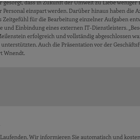
r gesorgt, dass in Zukunft der Umwelt zu Liebe weniger 
ür Personal einspart werden. Darüber hinaus haben die A
es Zeitgefühl für die Bearbeitung einzelner Aufgaben ent
e und Einbindung eines externen IT-Dienstleisters. „Be
eilenstein erfolgreich und vollständig abgeschlossen w
 unterstützten. Auch die Präsentation vor der Geschäft
rt Wnendt.
!
Laufenden. Wir informieren Sie automatisch und kosten