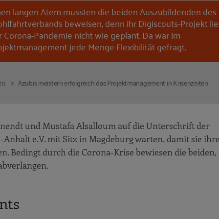
nen langen Atem mussten die beiden Auszubildenden des
hlfahrtverbands beweisen, denn ihr Digiscouts-Projekt li
r Corona-Pandemie nicht wie geplant. Da war im
ojektmanagement jede Menge Flexibilität gefragt.
20
Azubis meistern erfolgreich das Projektmanagement in Krisenzeiten
nendt und Mustafa Alsalloum auf die Unterschrift der
halt e.V. mit Sitz in Magdeburg warten, damit sie ihr
n. Bedingt durch die Corona-Krise bewiesen die beiden, 
 abverlangen.
nts