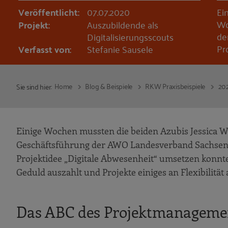
Veröffentlicht:
07.07.2020
Ei
Wo
Projekt:
Auszubildende als
de
Digitalisierungsscouts
Pr
Verfasst von:
Stefanie Sausele
Home
Blog & Beispiele
RKW Praxisbeispiele
20
Sie sind hier:
Einige Wochen mussten die beiden Azubis Jessica W
Geschäftsführung der AWO Landesverband Sachsen-An
Projektidee „Digitale Abwesenheit“ umsetzen konnte
Geduld auszahlt und Projekte einiges an Flexibilität
Das ABC des Projektmanageme