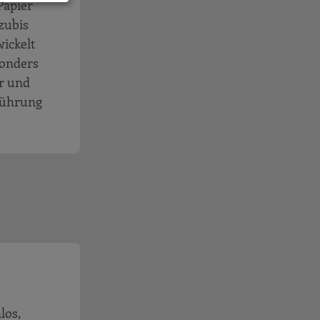
Papier
zubis
wickelt
sonders
ar und
sführung
los,