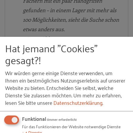
Fächern mit ein paar Handgriffen
gefunden – in einem Lager mit mehr als
100 Möglichkeiten, sieht die Suche schon
etwas anders aus.
– Jonas Ohliger
Hat jemand "Cookies"
gesagt?!
Im Rückblick auf das eigene Projektergebnis wird
Wir würden gerne einige Dienste verwenden, um
deutlich, wie stolz das Azubi-Teams auf ihr Projekt
Ihnen ein bestmögliches Nutzungserlebnis auf unserer
ist.
Website zu bieten. Entscheiden Sie selbst, welche
Dienste Sie zulassen möchten.
Um mehr zu erfahren,
Es war ein sehr schönes Gefühl ein
lesen Sie bitte unsere
Datenschutzerklärung
.
Projekt selbständig zu planen, zu
Funktional
entwickeln und umzusetzen sowie
(immer erforderlich)
Für das Funktionieren der Website notwendige Dienste
anschließend in seiner Funktion
↓
4
Dienste