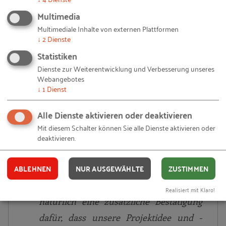
begutachten zu können. Bei der
Multimedia
Projektvorstellung auf der
Multimediale Inhalte von externen Plattformen
↓
2
Dienste
Abschlussveranstaltung konnten wir
Statistiken
den Gästen mit Stolz sagen, dass wir in
Dienste zur Weiterentwicklung und Verbesserung unseres
unserem Projekt alles selbst geschaffen
Webangebotes
↓
1
Dienst
hatten. Um unser Projekt zu
veranschaulichen haben wir sogar noch
Alle Dienste aktivieren oder deaktivieren
einen kleinen Film erstellt, Der unsere
Mit diesem Schalter können Sie alle Dienste aktivieren oder
Präsentation im Hintergrund begleitete.
deaktivieren.
Belohnt wurden wir mit einem
ABLEHNEN
NUR AUSGEWÄHLTE
ZUSTIMMEN
fantastischen zweiten Platz im
regionalen Wettbewerb. Für uns war das
Realisiert mit Klaro!
natürlich eine zusätzliche Bestätigung
dafür, dass unsere Projektidee und -