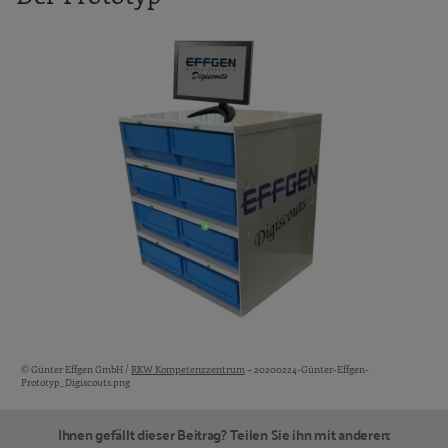
© Günter Effgen GmbH /
RKW Kompetenzzentrum
– 20200224-Günter-Effgen-
Bildquellen und Copyright-Hinweise
Prototyp_Digiscouts.png
Ihnen gefällt dieser Beitrag? Teilen Sie ihn mit anderen: