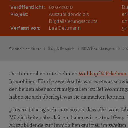
Veröffentlicht:
02.07.2020
Du
er
Projekt:
Auszubildende als
un
Digitalisierungsscouts
ge
Verfasst von:
Lea Dettmann
Home
Blog & Beispiele
RKW Praxisbeispiele
20
Sie sind hier:
Das Immobilienunternehmen
Wullkopf & Eckelma
Immobilien. Für die zwei Azubis war es etwas schwieri
den beiden aber sofort aufgefallen ist: Bei Wohnun
haben sie sich überlegt, was sie da machen können.
„Unsere Lösung sieht nun so aus, dass alles vom Tab
Möglichkeiten abzuklären, haben wir erstmal Gespräc
Auszubildende zur Immobilienkauffrau im zweiten 