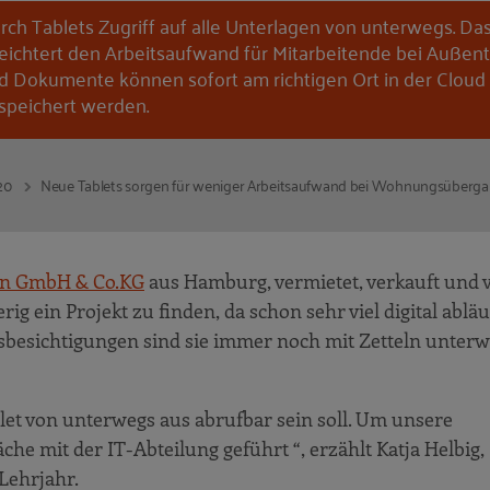
rch Tablets Zugriff auf alle Unterlagen von unterwegs. Da
leichtert den Arbeitsaufwand für Mitarbeitende bei Auße
d Dokumente können sofort am richtigen Ort in der Cloud
speichert werden.
20
Neue Tablets sorgen für weniger Arbeitsaufwand bei Wohnungsüberg
nn GmbH & Co.KG
aus Hamburg, vermietet, verkauft und 
g ein Projekt zu finden, da schon sehr viel digital abläu
gsbesichtigungen sind sie immer noch mit Zetteln unterw
let von unterwegs aus abrufbar sein soll. Um unsere
he mit der IT-Abteilung geführt “, erzählt Katja Helbig,
Lehrjahr.