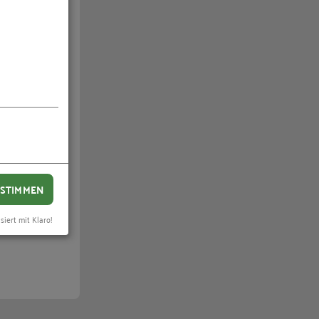
h im
t werden.
en
 es
ut
chaft
STIMMEN
siert mit Klaro!