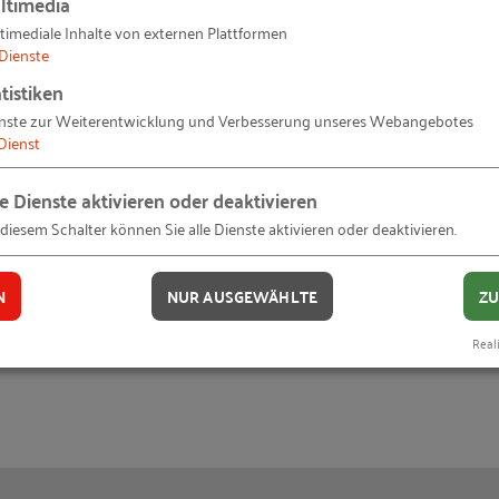
ltimedia
chluss per E-Mail. Im Büro wird die Datei dann nur noc
timediale Inhalte von externen Plattformen
 Einsatz, aber es soll noch auf acht oder neun aufgestock
Dienste
tistiken
nste zur Weiterentwicklung und Verbesserung unseres Webangebotes
rojekt. Wir konnten unsere Prozesse optimieren und das
Dienst
em Papier und Zeit sparen. Außerdem ist das neue Arbeit
le Dienste aktivieren oder deaktivieren
s Projekt doch schneller umgesetzt werden konnte, als wir
 diesem Schalter können Sie alle Dienste aktivieren oder deaktivieren.
rstützung unserer Geschäftsinhaber, die uns voll vertra
ir sind jetzt auch die Anzusprechenden für die Kollegs
N
NUR AUSGEWÄHLTE
ZU
big.
Reali