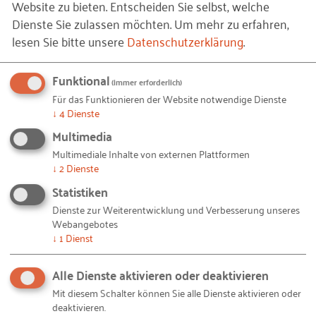
Website zu bieten. Entscheiden Sie selbst, welche
Benefits von Azubiprojekten
Dienste Sie zulassen möchten.
Um mehr zu erfahren,
lesen Sie bitte unsere
Datenschutzerklärung
.
„Wir als Auszubildende sind in dem Punkt
gewachsen, dass wir alleine die Koordination der
Funktional
(immer erforderlich)
einzelnen Projektbereiche (technische Beschaffung
Für das Funktionieren der Website notwendige Dienste
/ Voraussetzungen, rechtliche Abklärung,
↓
4
Dienste
Zustimmung versch. Institutionen) übernommen
Multimedia
haben und unsere verfügbare Zeit gleichmäßig für
Multimediale Inhalte von externen Plattformen
alle Bereiche einteilen mussten, was uns erfolgreich
↓
2
Dienste
gelungen ist. Zudem konnten wir uns in Sachen
Statistiken
Arbeitsorganisation und Teamarbeit
Dienste zur Weiterentwicklung und Verbesserung unseres
weiterentwickeln, da man mit der Zeit einen Sinn
Webangebotes
dafür entwickelt hat, wer sich im Team wie am
↓
1
Dienst
besten einbringen konnte. So war die
Alle Dienste aktivieren oder deaktivieren
Arbeitsaufteilung immer fair und schaffbar für
Mit diesem Schalter können Sie alle Dienste aktivieren oder
jeden Einzelnen“, erläutert Hahne.
deaktivieren.