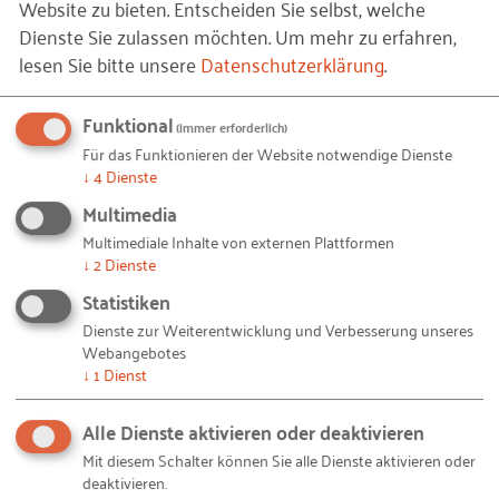
Website zu bieten. Entscheiden Sie selbst, welche
Die Zukunft liegt in der App
Dienste Sie zulassen möchten.
Um mehr zu erfahren,
lesen Sie bitte unsere
Datenschutzerklärung
.
Die Azubis haben in den letzte Wochen ganze
Arbeit geleistet: Die Digiscouts® haben Mitarbeiter,
Funktional
(immer erforderlich)
Kunden und Eigentümer vom Immobilien geschult
Für das Funktionieren der Website notwendige Dienste
und Daten ins Programm eingepflegt. „Was uns jetzt
↓
4
Dienste
noch fehlt ist eine App, die das Online-Portal
Multimedia
abbildet, dann ist das Digiscouts® komplett
Multimediale Inhalte von externen Plattformen
abgeschlossen und wir Azubis finden, dass sich das
↓
2
Dienste
Ergebnis wirklich sehen lassen kann“, erzählt
Statistiken
Veronika Sojka, angehende Kauffrau für
Dienste zur Weiterentwicklung und Verbesserung unseres
Versicherungen und Finanzen.
Webangebotes
↓
1
Dienst
Alle Dienste aktivieren oder deaktivieren
Mit diesem Schalter können Sie alle Dienste aktivieren oder
deaktivieren.