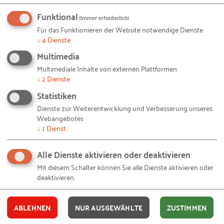
relevanten Informationen. „Hier können wir
Funktional
(immer erforderlich)
beispielweise Schaubilder erstellen oder
Für das Funktionieren der Website notwendige Dienste
Bedienungsanleitungen integrieren sowie
↓
4
Dienste
Wartungspläne einrichten“, ergänzt Danilo Weber,
Multimedia
angehender Industriekaufmann.
Multimediale Inhalte von externen Plattformen
↓
2
Dienste
Statistiken
Einsatz von Touchscreens: Vorteile
Dienste zur Weiterentwicklung und Verbesserung unseres
für die Produktion
Webangebotes
↓
1
Dienst
Mithilfe der Bildschirme haben alle Mitarbeitenden
in der Produktion eine bessere Übersicht,
Alle Dienste aktivieren oder deaktivieren
beispielsweise über die Stückzahlen oder
Mit diesem Schalter können Sie alle Dienste aktivieren oder
deaktivieren.
Wartungsarbeiten. Außerdem fallen Wartungspläne
und Bedienungs- oder Montageanleitungen in
Papierform weg. Zudem ist es ein Teilschritt auf
ABLEHNEN
NUR AUSGEWÄHLTE
ZUSTIMMEN
dem Weg zu einer papierlosen Fertigung. Und zu