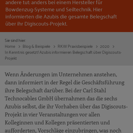
andere tut: anders bei einem Hersteller für
Bowdenzug-Systeme und Seiltechnik. Hier
informierten die Azubis die gesamte Belegschaft
über ihr Digiscouts-Projekt.
Sie sind hier:
Home
Blog & Beispiele
RKW Praxisbeispiele
2020
In Kenntnis gesetzt! Azubis informieren Belegschaft über Digiscouts-
Projekt
Wenn Änderungen im Unternehmen anstehen,
dann informiert in der Regel die Geschäftsführung
ihre Belegschaft darüber. Bei der Carl Stahl
Technocables GmbH übernahmen das die sechs
Azubis selbst, die ihr Vorhaben über das Digiscouts-
Projekt in vier Veranstaltungen vor allen
Kolleginnen und Kollegen präsentierten und
aufforderten, Vorschläge einzubringen, was noch