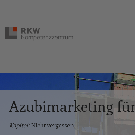
Zur Navigation springen
Zum Hauptinhalt springen
Azubimarketing fü
Kapitel:
Nicht vergessen