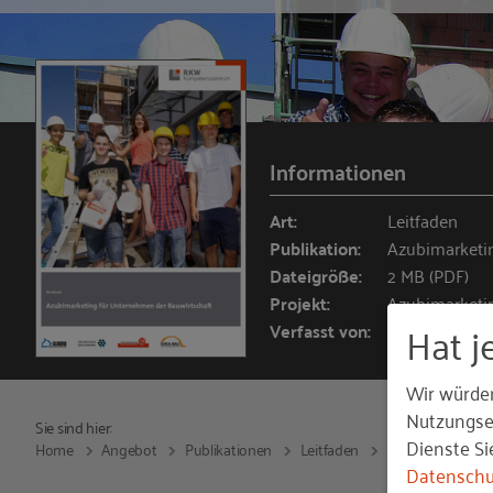
Informationen
Art:
Leitfaden
Publikation:
Azubimarketi
Dateigröße:
2 MB (PDF)
Projekt:
Azubimarketi
Hat j
Verfasst von:
Christina Hof
Wir würde
Nutzungser
Sie sind hier:
Dienste Si
Home
Angebot
Publikationen
Leitfaden
2017
Azubim
Datenschu