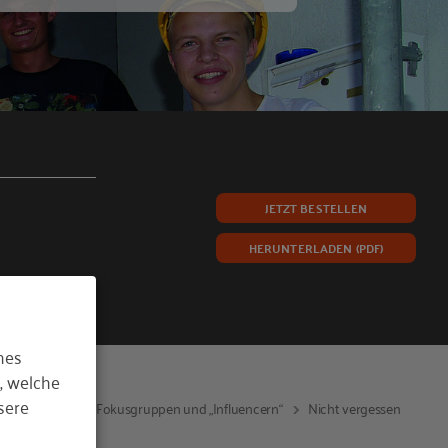
JETZT BESTELLEN
HERUNTERLADEN (PDF)
hes
, welche
sere
Von Schülern, Fokusgruppen und „Influencern“
Nicht vergessen