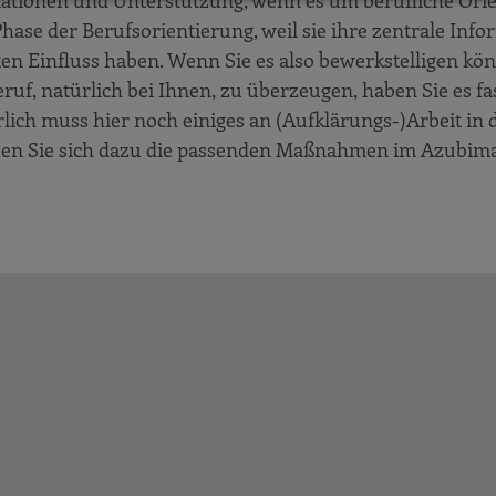
tionen und Unterstützung, wenn es um berufliche Orien
Phase der Berufsorientierung, weil sie ihre zentrale Inf
en Einfluss haben. Wenn Sie es also bewerkstelligen kö
, natürlich bei Ihnen, zu überzeugen, haben Sie es fas
lich muss hier noch einiges an (Aufklärungs-)Arbeit in
auen Sie sich dazu die passenden Maßnahmen im Azubimar
ungen GmbH
dungsbetrieb
h
cern“