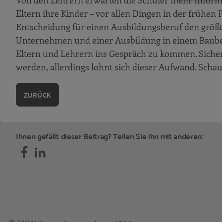
Von den Lehrern erwarten die Schüler mehr Informa
2. Schritt
Eltern ihre Kinder ‒ vor allen Dingen in der frühen 
3. Schritt
Entscheidung für einen Ausbildungsberuf den größt
4. Schritt
Unternehmen und einer Ausbildung in einem Bauberuf
Eltern und Lehrern ins Gespräch zu kommen. Sicher
5. Schritt
werden, allerdings lohnt sich dieser Aufwand. Sch
6. Schritt
Praxisbeispiel: Zimmermann Bedach
ZURÜCK
Praxisbeispiel: Brömer
Zusammengefasst: Attraktivität als Ausbil
Ihnen gefällt dieser Beitrag? Teilen Sie ihn mit anderen:
Kapitel 2 Vom Du zum Wir
Die Wege der Jugendlichen sind ergründlic
Analyse
Und so geht es weiter
Von Schülern, Fokusgruppen und „Influen