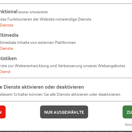
nktional
(immer erforderlich)
 das Funktionieren der Website notwendige Dienste
Dienste
ltimedia
timediale Inhalte von externen Plattformen
marketing vorgehen und das haben Sie davon
Dienste
hmen
tistiken
& Co. KG
nste zur Weiterentwicklung und Verbesserung unseres Webangebotes
Dienst
le Dienste aktivieren oder deaktivieren
 diesem Schalter können Sie alle Dienste aktivieren oder deaktivieren.
über ihre Vorstellungen und tauschen sich über Ausbil
t Handlungsbedarf
n, den Eltern und auch den Lehrern aber auch von Pers
N
NUR AUSGEWÄHLTE
ZU
Wunscharbeitgeber
Reali