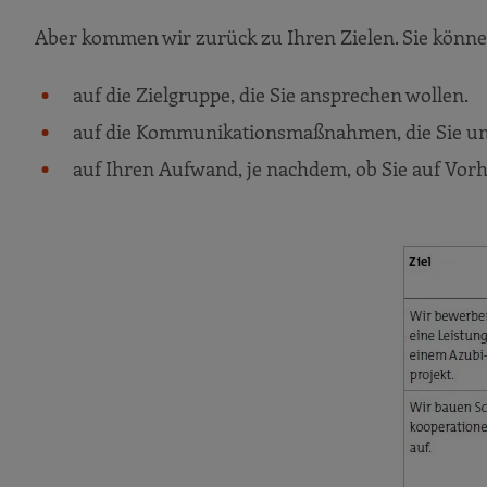
Praxisbeispiel: KÖGEL BAU GmbH & Co
Aber kommen wir zurück zu Ihren Zielen. Sie können
Ihr Motto: Offenheit und Engagement – Ihr
Unterstützung von überbetrieblichen Aus
auf die Zielgruppe, die Sie ansprechen wollen.
Kapitel 3
auf die Kommunikationsmaßnahmen, die Sie ums
In den Baubetrieb reinschnuppern
auf Ihren Aufwand, je nachdem, ob Sie auf Vor
Check Praktikum: Wie gehen wir aktuell d
Praktikum zu vergeben
In Kontakt bleiben
Praxisbeispiel: Bauunternehmung Albe
Wie hoch ist der zeitliche und finanzi
Rechtliches und sonstige Regelungen
Schlusswort: Nachwuchs für die Baubranche fi
Praxisbeispiel: Bernhard Heckmann GmbH 