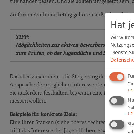
zueinander passen. Und sie sollten umgesetzt sein, d
2. Schritt
Zu Ihrem Azubimarketing gehören außerdem die Ma
Hat j
3. Schritt
4. Schritt
Wir würde
TIPP:
5. Schritt
Nutzungser
Möglichkeiten zur aktiven Bewerbersuche und wora
6. Schritt
Dienste Si
zum Prüfen, ob der Jugendliche und Sie zusammen 
Datenschu
Praxisbeispiel: Zimmermann Bedach
Praxisbeispiel: Brömer
Fu
Das alles zusammen ‒ die Steigerung der Attraktivi
Zusammengefasst: Attraktivität als Ausbil
Für
Ansprache der möglichen Interessenten (siehe Kapite
↓
4
Kapitel 2 Vom Du zum Wir
Sie außerdem festhalten, bis wann eine Maßnahme umg
Mu
Die Wege der Jugendlichen sind ergründlic
messen wollen.
Mul
Analyse
↓
2
Beispiele für konkrete Ziele:
Und so geht es weiter
Sta
Eine Ihrer Stärken (siehe oberes rechtes Quadrat d
trifft das Interesse der Jugendlichen, etwas „Eige
Die
Von Schülern, Fokusgruppen und „Influen