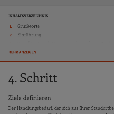
INHALTSVERZEICHNIS
Grußworte
Einführung
So sollten Sie als Bauunternehmen beim Azubi
MEHR ANZEIGEN
Azubimarketing in der Praxis von Bauunterne
Praxisbeispiel: RAAB Baugesellschaft mbH 
Kapitel 1 Bauberufe haben Zukunft
4. Schritt
Was erwarten Jugendliche?
Standortbestimmung: Wer sind wir?
Ihr Positionierungs-Kompass: Hier besteh
Ziele definieren
In 6 Schritten zum Marketingkonzept für 
Der Handlungsbedarf, der sich aus Ihrer Standortb
1. Schritt