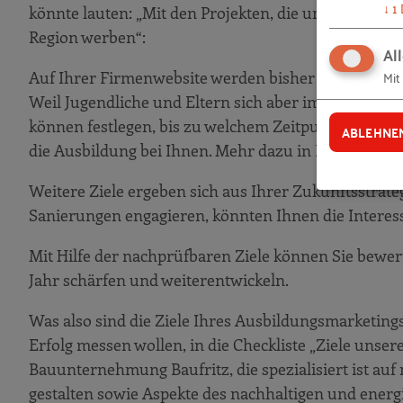
↓
1
könnte lauten: „Mit den Projekten, die unsere Azubi
Praxisbeispiel: Rückert Heizungstechn
Region werben“:
Praxisbeispiel
Al
Mit
Auf Ihrer Firmenwebsite werden bisher nur Bauherre
Praxisbeispiel: Frisch & Faust Tiefbau
Weil Jugendliche und Eltern sich aber im Internet 
Nicht vergessen
können festlegen, bis zu welchem Zeitpunkt das erled
ABLEHNE
Das Azubimarketing-Haus
die Ausbildung bei Ihnen. Mehr dazu in Kapitel 2.
Die Azubiwebsite: kein Hexenwerk
Weitere Ziele ergeben sich aus Ihrer Zukunftsstrateg
Azubiseite leichtgemacht
Sanierungen engagieren, könnten Ihnen die Interes
Praxisbeispiel: Bau-Fritz
Mit Hilfe der nachprüfbaren Ziele können Sie bewer
Das gehört auf jede Azubiseite
Jahr schärfen und weiterentwickeln.
Maßnahmen, die das Fundament ergänzen
Was also sind die Ziele Ihres Ausbildungsmarketings
Praxisbeispiel: Schneider Bau
Erfolg messen wollen, in die Checkliste „Ziele unser
Praxisbeispiel: Hering Unternehmens
Bauunternehmung Baufritz, die spezialisiert ist auf
Müssen soziale Medien sein?
gestalten sowie Aspekte des nachhaltigen und energ