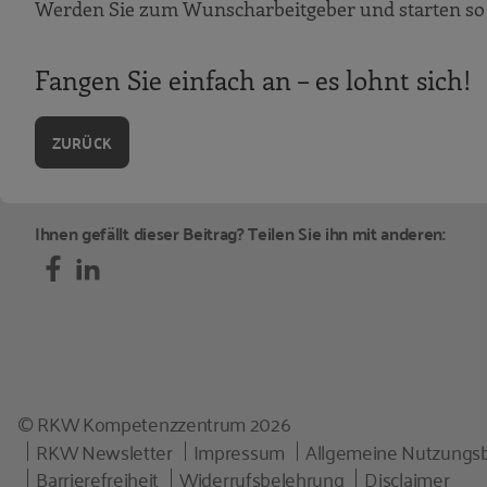
Werden Sie zum Wunscharbeitgeber und starten so 
Praxisbeispiel
Praxisbeispiel: Frisch & Faust Tiefbau
Fangen Sie einfach an – es lohnt sich!
Nicht vergessen
Das Azubimarketing-Haus
ZURÜCK
Die Azubiwebsite: kein Hexenwerk
Azubiseite leichtgemacht
Ihnen gefällt dieser Beitrag? Teilen Sie ihn mit anderen:
Praxisbeispiel: Bau-Fritz
Das gehört auf jede Azubiseite
Maßnahmen, die das Fundament ergänzen
Praxisbeispiel: Schneider Bau
Praxisbeispiel: Hering Unternehmens
© RKW Kompetenzzentrum 2026
Müssen soziale Medien sein?
RKW Newsletter
Impressum
Allgemeine Nutzungs
Praxisbeispiel: KÖGEL BAU GmbH & Co
Barrierefreiheit
Widerrufsbelehrung
Disclaimer