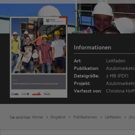
Informationen
Art:
Leitfaden
Publikation:
Azubimarketi
Dateigröße:
2 MB (PDF)
Projekt:
Azubimarketi
Verfasst von:
Christina Hof
Home
Angebot
Publikationen
Leitfaden
20
Sie sind hier: