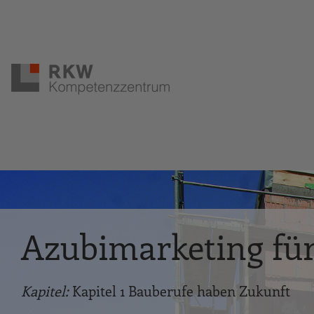
Zur Navigation springen
Zum Hauptinhalt springen
Azubimarketing fü
Kapitel:
Kapitel 1 Bauberufe haben Zukunft