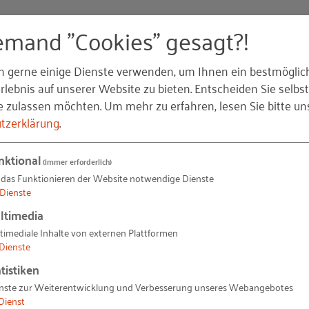
emand "Cookies" gesagt?!
n gerne einige Dienste verwenden, um Ihnen ein bestmöglic
lebnis auf unserer Website zu bieten. Entscheiden Sie selbst
marketing vorgehen und das haben Sie davon
e zulassen möchten.
Um mehr zu erfahren, lesen Sie bitte un
hmen
tzerklärung
.
& Co. KG
nktional
(immer erforderlich)
e haben Zukunft
 das Funktionieren der Website notwendige Dienste
Dienste
ltimedia
t Handlungsbedarf
timediale Inhalte von externen Plattformen
ngsbetrieb bei Jugendlichen
Dienste
Wunscharbeitgeber
tistiken
nste zur Weiterentwicklung und Verbesserung unseres Webangebotes
isuche losgeht
Dienst