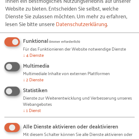
Ihnen ein bestmögliches Nutzungserlebnis auf unserer
Website zu bieten. Entscheiden Sie selbst, welche
im Initiativkreis und somit in der Jury vertreten. Bis
Dienste Sie zulassen möchten.
Um mehr zu erfahren,
zum 21.Juni 2021 können sich Unternehmen,
lesen Sie bitte unsere
Datenschutzerklärung
.
Gründerinnen und Gründer für den Wettbewerb
2021
hier bewerben
.
Funktional
(immer erforderlich)
Für das Funktionieren der Website notwendige Dienste
WEITER
↓
4
Dienste
Multimedia
© Tina Rösler, Hessischer Gründerpreis / Privat/Non-kommerziell – Hessischer
Bildquellen und Copyright-Hinweise
Multimediale Inhalte von externen Plattformen
Gründerpreis 2020 (HGP2020__035_von_186_.jpg)
↓
2
Dienste
Statistiken
Aus der Praxis für die Praxis
Dienste zur Weiterentwicklung und Verbesserung unseres
Webangebotes
Im Rahmen der Initiative "Unternehmensnachfolge - aus der Praxis für
↓
1
Dienst
die Praxis" des BMWi fördern 30 Modellprojekte
Unternehmensnachfolge.
Alle Dienste aktivieren oder deaktivieren
HIER INFORMIEREN!
Mit diesem Schalter können Sie alle Dienste aktivieren oder