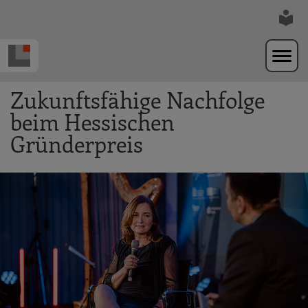
Zur Navigation springen
Zum Hauptinhalt springen
Zukunftsfähige Nachfolge
beim Hessischen
Gründerpreis