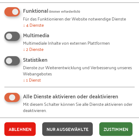
€ für ein Set von insgesamt 3 Spielen.
Funktional
(immer erforderlich)
Für das Funktionieren der Website notwendige Dienste
↓
4
Dienste
Fazit
Multimedia
Das Spiel werde ich bei Unternehmenswerkstätten
Multimediale Inhalte von externen Plattformen
erneut einsetzen, um Unternehmerinnen und
↓
2
Dienste
Unternehmen einen Eindruck zu ermöglichen, wie
Statistiken
interkulturelle Trainings aussehen können. In
Dienste zur Weiterentwicklung und Verbesserung unseres
konzeptioneller Hinsicht entwickle ich nun
Webangebotes
↓
1
Dienst
Fragestellungen und Aufgaben, die direkt nach dem
Spiel besprochen werden können. Denn das Ziel
Alle Dienste aktivieren oder deaktivieren
unserer Unternehmenswerkstätten besteht darin,
Mit diesem Schalter können Sie alle Dienste aktivieren oder
dass Teilnehmende das Gelernte auf den
deaktivieren.
Arbeitsalltag übertragen können. Dazu bietet das
Diversity-Spiel gute Voraussetzungen.
ABLEHNEN
NUR AUSGEWÄHLTE
ZUSTIMMEN