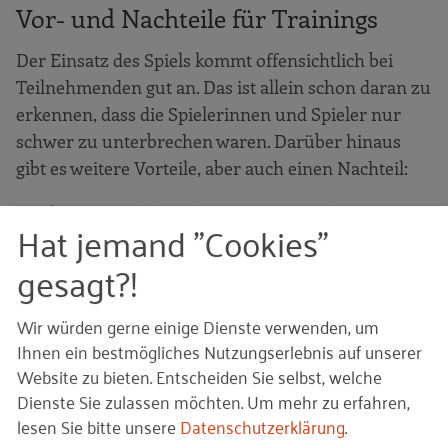
Vor- und Nachteile für Trainings
Der Einsatz des Spiels kommt offensichtlich bei
Teilnehmenden gut an. Das ist allein schon daran zu
erkennen, dass die Spielerinnen und Spieler nur
schwer zu unterbrechen waren. Darüber hinaus
gibt es weitere Vorteile, aber auch einen Nachteil:
+ Gelungen sind die reflexionsanregenden
Hat jemand "Cookies"
Frageformulierungen, die tatsächlich
gesagt?!
Gruppendiskussionen in Gang setzen.
+ Das breit angelegte Themenspektrum erlaubt es
Wir würden gerne einige Dienste verwenden, um
sowohl Diversity als Ganzes als auch einzelne
Ihnen ein bestmögliches Nutzungserlebnis auf unserer
Diversity-Facetten (beispielsweise durch das
Website zu bieten. Entscheiden Sie selbst, welche
Aussortieren von Karten) zu behandeln.
Dienste Sie zulassen möchten.
Um mehr zu erfahren,
lesen Sie bitte unsere
Datenschutzerklärung
.
- Nachteilig ist die finanzielle Barriere von etwa 350