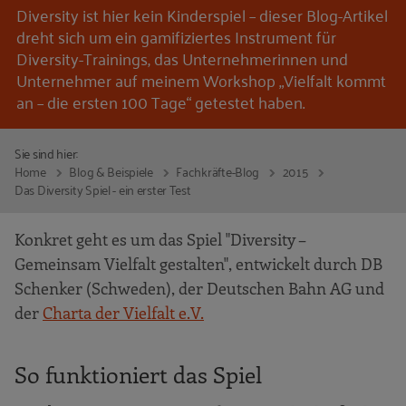
Diversity ist hier kein Kinderspiel – dieser Blog-Artikel
dreht sich um ein gamifiziertes Instrument für
Diversity-Trainings, das Unternehmerinnen und
Unternehmer auf meinem Workshop „Vielfalt kommt
an – die ersten 100 Tage“ getestet haben.
Sie sind hier:
Home
Blog & Beispiele
Fachkräfte-Blog
2015
Das Diversity Spiel - ein erster Test
Konkret geht es um das Spiel "Diversity –
Gemeinsam Vielfalt gestalten", entwickelt durch DB
Schenker (Schweden), der Deutschen Bahn AG und
der
Charta der Vielfalt e.V.
So funktioniert das Spiel