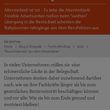
Altersteilzeit ist tot – Es lebe die Altersteilzeit!
Flexible Arbeitszeiten helfen beim “sanften”
Übergang in die Rente.Bald scheiden die
Babyboomer-Jahrgänge aus dem Berufsleben aus.
Sie sind hier:
Home
Blog & Beispiele
Fachkräfte-Blog
2015
"Rausschleichen" aus dem Arbeitsleben
In vielen Unternehmen reißen sie eine
schmerzliche Lücke in der Belegschaft.
Unternehmen denken daher zunehmend darüber
nach, wie sie ihre Fachkräfte länger als bis zum
gesetzlichen Renteneintritt beschäftigen können
und vor alle: Wie sie bis zum Ende gesund und
motiviert bleiben!