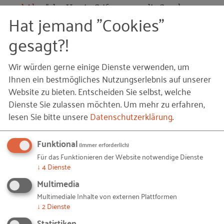
und Alter
" der Hertie-Stiftung war die Sparkasse
Hat jemand "Cookies"
Esslingen-Nürtingen. Ihre Idee: Wer mit 55 Jahren
seine Arbeitszeit um mindestens 20% reduziert,
gesagt?!
bekommt einen finanziellen Aufschlag von 8%. Der
Aufschlag beträgt 10% für diejenigen, die ab 60
Wir würden gerne einige Dienste verwenden, um
Jahren ebenfalls um mindestens 40% ihre
Ihnen ein bestmögliches Nutzungserlebnis auf unserer
Arbeitszeit reduzieren.
Website zu bieten. Entscheiden Sie selbst, welche
Dienste Sie zulassen möchten.
Um mehr zu erfahren,
Glaubt man der INQA-Studie, hapert’s oft noch an
lesen Sie bitte unsere
Datenschutzerklärung
.
der Umsetzung. Die Unternehmen sehen bei den
Arbeitszeitregelungen den größten
Funktional
(immer erforderlich)
Handlungsbedarf. Aber die Richtung scheint klar zu
Für das Funktionieren der Website notwendige Dienste
sein:
↓
4
Dienste
Renteneintritt soll kein Zeitpunkt mehr sein,
Multimedia
sondern eine Zeitspanne.
Multimediale Inhalte von externen Plattformen
↓
2
Dienste
Statistiken