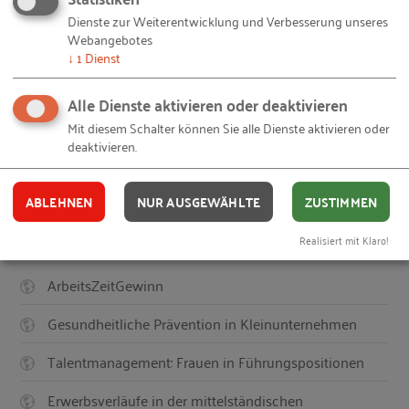
© Piotr Przeszlo /
Fotolia
– 31-kette-mit-papiermenschen.jpg
Bildquellen und Copyright-Hinweise
Dienste zur Weiterentwicklung und Verbesserung unseres
© Wokandapix /
Pixabay
– 190406-classroom.jpg
Webangebotes
© StockSnap /
Pixabay
– 20190415-interview-schodder.jpg
© StockSnap /
Pixabay
– 20190415-interview-schodder.jpg
↓
1
Dienst
© StockSnap /
Pixabay
– 20190415-interview-schodder.jpg
Alle Dienste aktivieren oder deaktivieren
Ihnen gefällt dieser Beitrag? Teilen Sie ihn mit anderen:
Mit diesem Schalter können Sie alle Dienste aktivieren oder
deaktivieren.
ABLEHNEN
NUR AUSGEWÄHLTE
ZUSTIMMEN
Auch interessant
Realisiert mit Klaro!
ArbeitsZeitGewinn
Gesundheitliche Prävention in Kleinunternehmen
Talentmanagement: Frauen in Führungspositionen
Erwerbsverläufe in der mittelständischen