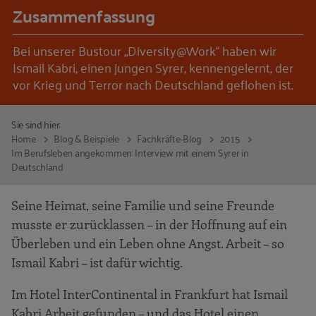
Zusammenfassung
Bei unserer Bustour „Diversity@Work“ haben wir
Ismail Kabri, einen jungen Syrer, kennengelernt, der
vor Krieg und Terror nach Deutschland geflohen ist.
Sie sind hier:
Home
Blog & Beispiele
Fachkräfte-Blog
2015
Im Berufsleben angekommen: Interview mit einem Syrer in
Deutschland
Seine Heimat, seine Familie und seine Freunde
musste er zurücklassen – in der Hoffnung auf ein
Überleben und ein Leben ohne Angst. Arbeit – so
Ismail Kabri – ist dafür wichtig.
Im Hotel InterContinental in Frankfurt hat Ismail
Kabri Arbeit gefunden – und das Hotel einen