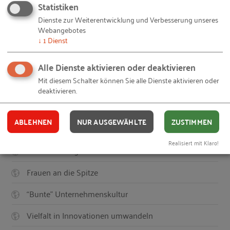
© Wokandapix /
Pixabay
– 190406-classroom.jpg
Statistiken
© StockSnap /
Pixabay
– 20190415-interview-schodder.jpg
Dienste zur Weiterentwicklung und Verbesserung unseres
© StockSnap /
Pixabay
– 20190415-interview-schodder.jpg
Webangebotes
© StockSnap /
Pixabay
– 20190415-interview-schodder.jpg
↓
1
Dienst
Ihnen gefällt dieser Beitrag? Teilen Sie ihn mit anderen:
Alle Dienste aktivieren oder deaktivieren
Mit diesem Schalter können Sie alle Dienste aktivieren oder
deaktivieren.
Auch interessant
ABLEHNEN
NUR AUSGEWÄHLTE
ZUSTIMMEN
Realisiert mit Klaro!
Lettische Pflegekräfte
Frauen an die Spitze
“Bunte” Unternehmenskultur
Vielfalt in Innovationen umwandeln