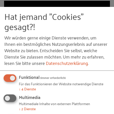
Hat jemand "Cookies"
gesagt?!
Wir würden gerne einige Dienste verwenden, um
Ihnen ein bestmögliches Nutzungserlebnis auf unserer
Website zu bieten. Entscheiden Sie selbst, welche
Dienste Sie zulassen möchten.
Um mehr zu erfahren,
lesen Sie bitte unsere
Datenschutzerklärung
.
Funktional
(immer erforderlich)
Für das Funktionieren der Website notwendige Dienste
Oder direkt auf Youtube ansehen:
Interview mit
↓
4
Dienste
Ismail Kabri
Multimedia
Multimediale Inhalte von externen Plattformen
↓
2
Dienste
© Piotr Przeszlo /
Fotolia
– 31-kette-mit-papiermenschen.jpg
Bildquellen und Copyright-Hinweise