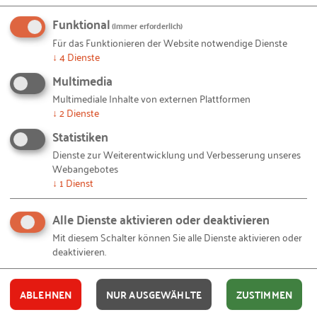
oder sich vom Vatertagsfeiern erholte, der kann die
Funktional
(immer erforderlich)
Präsentation und den kompletten Leitfaden zur
Für das Funktionieren der Website notwendige Dienste
Strategischen Personalplanung unter den
↓
4
Dienste
untenstehenden Links ansehen. Angesichts der
Multimedia
großen Nachfrage wird das Webseminar zudem
Multimediale Inhalte von externen Plattformen
noch einmal wiederholt werden. Wer sich dafür
↓
2
Dienste
interessiert, kann sich gern schon jetzt bei
Patrick
Statistiken
Großheim
oder
mir
dafür vormerken lassen.
Dienste zur Weiterentwicklung und Verbesserung unseres
Webangebotes
Leitfaden "Strategische Personalplanung für kleine
↓
1
Dienst
und mittlere Unternehmen
"
Zur Website des Projekts "Wettbewerbsfähig mit
Alle Dienste aktivieren oder deaktivieren
Personalstrategie"
Mit diesem Schalter können Sie alle Dienste aktivieren oder
deaktivieren.
© Piotr Przeszlo /
Fotolia
– 31-kette-mit-papiermenschen.jpg
Bildquellen und Copyright-Hinweise
© Wokandapix /
Pixabay
– 190406-classroom.jpg
ABLEHNEN
NUR AUSGEWÄHLTE
ZUSTIMMEN
© StockSnap /
Pixabay
– 20190415-interview-schodder.jpg
© StockSnap /
Pixabay
– 20190415-interview-schodder.jpg