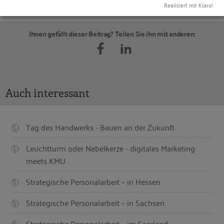
Realisiert mit Klaro!
© StockSnap /
Pixabay
– 20190415-interview-schodder.jpg
Ihnen gefällt dieser Beitrag? Teilen Sie ihn mit anderen:
Auch interessant
Tag des Handwerks - Bauen an der Zukunft
Leuchtturm oder Nebelkerze - digitales Marketing
meets KMU
Strategische Personalarbeit – in Hessen
Strategische Personalarbeit – in Sachsen
Strategische Personalarbeit – im Saarland