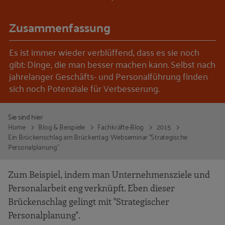
Zusammenfassung
Es ist immer wieder verblüffend, dass es sie noch
gibt: Dinge, die man besser machen kann. Selbst nach
jahrelanger Geschäfts- und Personalführung finden
sich noch Potenziale für Verbesserung.
Sie sind hier:
Home
Blog & Beispiele
Fachkräfte-Blog
2015
Ein Brückenschlag am Brückentag: Webseminar "Strategische
Personalplanung"
Zum Beispiel, indem man Unternehmensziele und
Personalarbeit eng verknüpft. Eben dieser
Brückenschlag gelingt mit "Strategischer
Personalplanung".