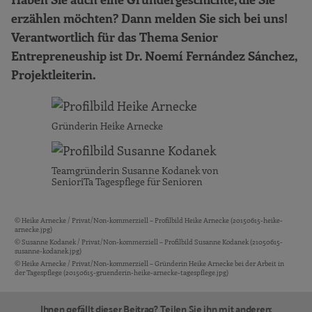
erzählen möchten? Dann melden Sie sich bei uns!
Verantwortlich für das Thema Senior
Entrepreneuship ist Dr. Noemí Fernández Sánchez,
Projektleiterin.
Gründerin Heike Arnecke
Teamgründerin Susanne Kodanek von
SenioriTa Tagespflege für Senioren
© Heike Arnecke / Privat/Non-kommerziell – Profilbild Heike Arnecke (20150615-heike-
Bildquellen und Copyright-Hinweise
arnecke.jpg)
© Susanne Kodanek / Privat/Non-kommerziell – Profilbild Susanne Kodanek (21050615-
susanne-kodanek.jpg)
© Heike Arnecke / Privat/Non-kommerziell – Gründerin Heike Arnecke bei der Arbeit in
der Tagespflege (20150615-gruenderin-heike-arnecke-tagespflege.jpg)
Ihnen gefällt dieser Beitrag? Teilen Sie ihn mit anderen: