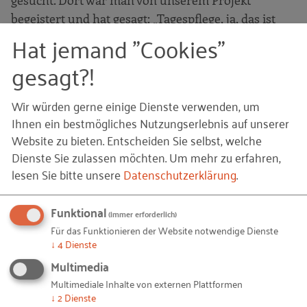
gesucht. Dort war man von unserem Projekt
begeistert und hat gesagt: „Tagespflege, ja, das ist
Hat jemand "Cookies"
das Ding, das im Kommen ist. Wir können uns auf
Ihre fünf Jahre Erfahrung berufen. Nicht zuletzt
gesagt?!
damit, Verantwortung zu tragen oder Mitarbeiter
zu führen. Außerdem sehen wir, Ihr Geschäft hat
Wir würden gerne einige Dienste verwenden, um
sich ständig gesteigert“. Wir hatten uns wirklich
Ihnen ein bestmögliches Nutzungserlebnis auf unserer
jedes Jahr verbessert. Wir haben 2008 mit 13 Gästen
Website zu bieten. Entscheiden Sie selbst, welche
angefangen, heute sind wir bei 19 Gästen pro Tag.
Dienste Sie zulassen möchten.
Um mehr zu erfahren,
lesen Sie bitte unsere
Datenschutzerklärung
.
Wer hat Ihnen auf Ihrem Weg geholfen?
Heike Arnecke: Die EFAs. Ich weiß nicht, ob Ihnen
Funktional
(immer erforderlich)
das was sagt. Das ist die ExistenzgründungsAgentur
Für das Funktionieren der Website notwendige Dienste
für Frauen, die sich im Landkreis Oldenburg
↓
4
Dienste
selbstständig machen möchten. Die hat die uns bei
Multimedia
der Planung sehr geholfen. Und auch unser
Multimediale Inhalte von externen Plattformen
Berufsverband, der Bundesverband privater
↓
2
Dienste