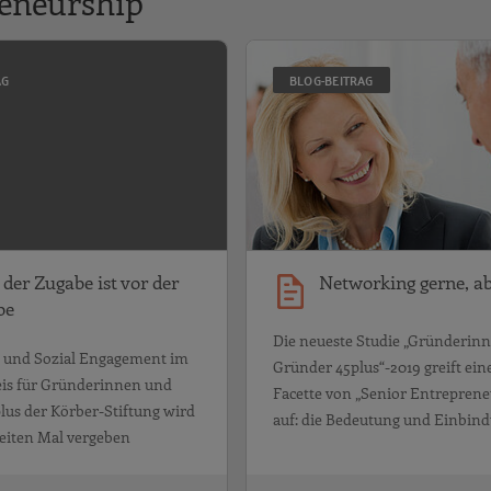
eneurship
gruppe?!
Nach der Zugabe ist vor der Zugab
AG
BLOG-BEITRAG
der Zugabe ist vor der
Networking gerne, ab
be
Die neueste Studie „Gründerin
 und Sozial Engagement im
Gründer 45plus“-2019 greift ein
reis für Gründerinnen und
Facette von „Senior Entreprene
lus der Körber-Stiftung wird
auf: die Bedeutung und Einbin
eiten Mal vergeben