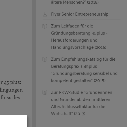
ältere Menschen?" (2018)
Flyer Senior Entrepreneurship
Zum Leitfaden für die
Gründungsberatung 45plus -
Herausforderungen und
Handlungsvorschläge (2016)
Zum Empfehlungskatalog für die
Beratungspraxis 45plus
"Gründungsberatung sensibel und
kompetent gestalten" (2015)
 45 plus:
edingungen
Zur RKW-Studie "Gründerinnen
fluss des
und Gründer ab dem mittleren
Alter: Schlüsselfaktor für die
Wirtschaft" (2013)
Evidence