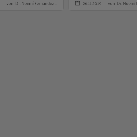
von Dr. Noemí Fernández …
26.11.2019
von Dr. Noemí 
urship: Wichtiger Beitrag zur Förderung der Silver Economy in Eu