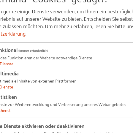
n gerne einige Dienste verwenden, um Ihnen ein bestmöglic
lebnis auf unserer Website zu bieten. Entscheiden Sie selbst
eratung 45plus“
e zulassen möchten.
Um mehr zu erfahren, lesen Sie bitte un
tzerklärung
.
ründerinnen
,
Berufserfahrungen
,
Branchenerfahrungen
,
änder
,
Liquiditätsvorschau
,
Rentabilitätsvorschau
,
Alters
nktional
ngsbedarf
,
Förderung unternehmerischen Know-hows
,
(immer erforderlich)
 das Funktionieren der Website notwendige Dienste
Dienste
ltimedia
timediale Inhalte von externen Plattformen
Dienste
tistiken
gleichnamige Expertenkreis. Er bildet seit 2014 eine bu
nste zur Weiterentwicklung und Verbesserung unseres Webangebotes
a "Senior Entrepreneurship". Die wissenschaftliche Le
Dienst
elischen Hochschule Ludwigsburg.
le Dienste aktivieren oder deaktivieren
seit Januar 2018 ist Social Businesses durch Ältere.