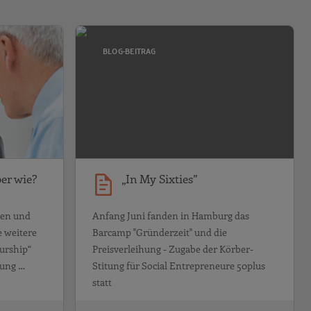
e
Networking gerne, aber wie?
„In
BLOG-BEITRAG
er wie?
„In My Sixties”
nen und
Anfang Juni fanden in Hamburg das
e weitere
Barcamp "Gründerzeit" und die
urship“
Preisverleihung - Zugabe der Körber-
dung …
Stitung für Social Entrepreneure 50plus
statt