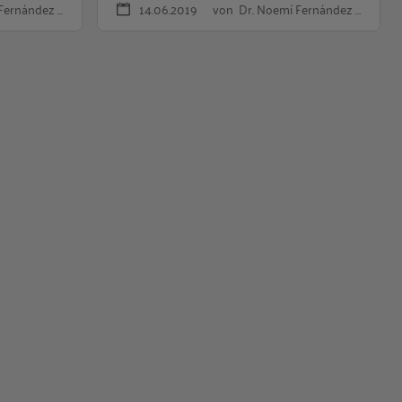
Fernández …
14.06.2019
von Dr. Noemí Fernández …
ropa