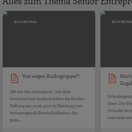
Alles zum Thema Senior Entrepr
Von wegen Risiko
BLOG-BEITRAG
BLOG-BEITR
Von wegen Risikogruppe?!
Nach 
Zuga
„We are the champions“, mit dem
Gründergeist
Gewinnerlied verabschiedete die Körber-
Alter: Der P
Stiftung am 10.06.2020 in Hamburg vier
Gründer 60 p
herausragende Persönlichkeiten, die
2020 zum zw
geze…