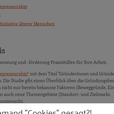
repreneurship
l
itiative älterer Menschen
is
ratung und -förderung Praxishilfen für Ihre Arbeit.
repreneurship“
mit dem Titel "Gründerinnen und Gründer
. Die Studie gibt einen Überblick über die Gründungsb
 nicht nur bereits bekannte Faktoren (Beweggründe, Ein
rn auch neue Themengebiete (Standort- und Zielmarkt,
 untersucht.
emand "Cookies" gesagt?!
Gründer in der Präsentation
„Senior Entrepreneurship – 