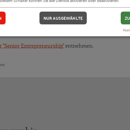
 diesem Schalter können Sie alle Dienste aktivieren oder deaktivieren.
der Gründungsberatung und -förderung beteiligt: bga -
elbständige Berater, Vertreter von
N
NUR AUSGEWÄHLTE
ZU
e mehrere
Reali
r "Senior Entrepreneurship"
entnehmen.
jpg)