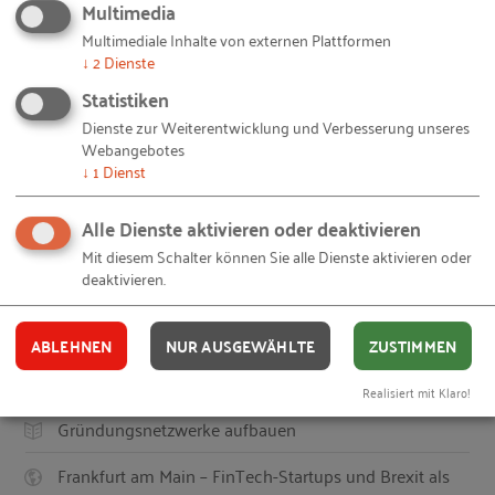
Multimedia
Multimediale Inhalte von externen Plattformen
↓
2
Dienste
© RKW Kompetenzzentrum /
RKW Kompetenzzentrum
– 20151215-frauen-
Bildquellen und Copyright-Hinweise
unternehmen.jpg
Statistiken
© Ulrich Makowski / Privat/Non-kommerziell – 20151207-Die-Ideenretterin-Sabine-
Stengel.jpg
Dienste zur Weiterentwicklung und Verbesserung unseres
Webangebotes
↓
1
Dienst
Ihnen gefällt dieser Beitrag? Teilen Sie ihn mit anderen:
Alle Dienste aktivieren oder deaktivieren
Mit diesem Schalter können Sie alle Dienste aktivieren oder
deaktivieren.
Auch interessant
ABLEHNEN
NUR AUSGEWÄHLTE
ZUSTIMMEN
Mut zur Gründung, Respekt vor dem Erfolg
Realisiert mit Klaro!
Gründungsnetzwerke aufbauen
Frankfurt am Main – FinTech-Startups und Brexit als