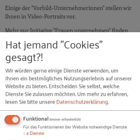
Einige der "Vorbild-Unternehmerinnen" stellen wir
Ihnen in Video-Portraits vor.
Mehr zur Initiative "Frauen unternehmen" finden
Hat jemand "Cookies"
Sie
hier
.
gesagt?!
Wir würden gerne einige Dienste verwenden, um
Ihnen ein bestmögliches Nutzungserlebnis auf unserer
Website zu bieten. Entscheiden Sie selbst, welche
Dienste Sie zulassen möchten.
Um mehr zu erfahren,
lesen Sie bitte unsere
Datenschutzerklärung
.
Funktional
(immer erforderlich)
Für das Funktionieren der Website notwendige Dienste
↓
4
Dienste