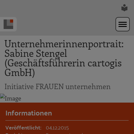
Zur Navigation springen
Zum Hauptinhalt springen
Unternehmerinnenportrait:
Sabine Stengel
(Geschäftsführerin cartogis
GmbH)
Initiative FRAUEN unternehmen
Informationen
Veröffentlicht:
04.12.2015