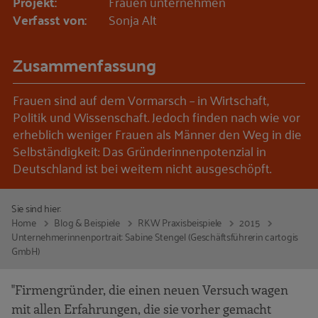
Projekt:
Frauen unternehmen
Verfasst von:
Sonja Alt
Zusammenfassung
Frauen sind auf dem Vormarsch – in Wirtschaft,
Politik und Wissenschaft. Jedoch finden nach wie vor
erheblich weniger Frauen als Männer den Weg in die
Selbständigkeit: Das Gründerinnenpotenzial in
Deutschland ist bei weitem nicht ausgeschöpft.
Sie sind hier:
Home
Blog & Beispiele
RKW Praxisbeispiele
2015
Unternehmerinnenportrait: Sabine Stengel (Geschäftsführerin cartogis
GmbH)
"Firmengründer, die einen neuen Versuch wagen
mit allen Erfahrungen, die sie vorher gemacht