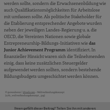
werden sollte, sondern die Erwachsenenbildung wie
auch Qualifikationsmöglichkeiten für Arbeitslose
mit umfassen sollte. Als politische Stakeholder für
die Etablierung entsprechender Angebote wurden
neben der jeweiligen Landes-Regierung u. a. die
OECD, die Vereinten Nationen sowie globale
Entrepreneurship-Bildungs-Initiativen wie
das
Junior Achievement Programm
identifiziert. In
finanzieller Hinsicht waren sich die Teilnehmenden
einig, dass keine zusätzlichen Steuergelder
aufgewendet werden sollten, sondern bestehende
Bildungsbudgets umgeschichtet werden können.
© guvendemir /
iStock.com
– Weltverbindungskonzept
Bildquellen und Copyright-Hinweise
(2781_weltverbindungskonzept_.jpg)
Ihnen gefällt dieser Beitrag? Teilen Sie ihn mit anderen: