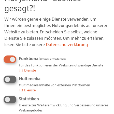
Finanzierungsprogrammen. Die Regierungen
gesagt?!
könnten sich stärker dafür einsetzen, qualifizierte
Arbeitskräfte anzuziehen, da sie großes Potenzial
Wir würden gerne einige Dienste verwenden, um
aufweisen, Innovationen hervorzubringen und
Ihnen ein bestmögliches Nutzungserlebnis auf unserer
Arbeitsplätze zu schaffen. Seit Januar 2023 gibt es
Website zu bieten. Entscheiden Sie selbst, welche
beispielsweise in
Spanien ein Start-up-Gesetz
, mit
Dienste Sie zulassen möchten.
Um mehr zu erfahren,
dem die spanische Regierung innovative
lesen Sie bitte unsere
Datenschutzerklärung
.
Gründende, Investorinnen und Investoren,
Hochqualifizierte und Digitalnomaden anziehen
Funktional
(immer erforderlich)
will. Für Selbstständige wird ein Komplettpaket in
Für das Funktionieren der Website notwendige Dienste
↓
4
Dienste
der Sozialversicherung angeboten, welches die
Kranken-, Renten- und Unfallversicherung abdeckt.
Multimedia
Multimediale Inhalte von externen Plattformen
Hier wäre auch wichtig, gute Verbindungen
↓
2
Dienste
zwischen den zugewanderten Unternehmern und
Statistiken
den lokalen unternehmerischen Ökosystemen
Dienste zur Weiterentwicklung und Verbesserung unseres
aufzubauen bzw. zu erweitern. Zu den am meisten
Webangebotes