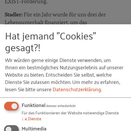
EXIST-Förderung.
Stadler:
Für ein Jahr wurde für uns drei der
Lebensunterhalt finanziert, um das
Hat jemand "Cookies"
Geschäftsmodell so vorzubereiten, wie es dann mit
der GmbH bei der Gründung umgesetzt wurde.
gesagt?!
Danach war es damit auch getan.
Wir würden gerne einige Dienste verwenden, um
Matthias: Wie bewertet Ihr die
Ihnen ein bestmögliches Nutzungserlebnis auf unserer
Website zu bieten. Entscheiden Sie selbst, welche
derzeitigen politischen
Dienste Sie zulassen möchten.
Um mehr zu erfahren,
Rahmenbedingungen? Es besteht ja
lesen Sie bitte unsere
Datenschutzerklärung
.
eine gewisse Unsicherheit.
Funktional
(immer erforderlich)
Henle:
Da bringst Du es eigentlich genau auf dem
Für das Funktionieren der Website notwendige Dienste
Punkt. Wir sind unabhängig von gesetzlichen
↓
4
Dienste
Regelungen. Das EEG oder sonst irgendetwas
Multimedia
beeinflusst uns nicht. Wir sind am freien Markt