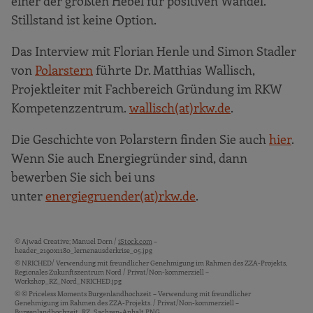
einer der größten Hebel für positiven Wandel.
Stillstand ist keine Option.
Das Interview mit Florian Henle und Simon Stadler
von
Polarstern
führte Dr. Matthias Wallisch,
Projektleiter mit Fachbereich Gründung im RKW
Kompetenzzentrum.
wallisch(at)rkw.de
.
Die Geschichte von Polarstern finden Sie auch
hier
.
Wenn Sie auch Energiegründer sind, dann
bewerben Sie sich bei uns
unter
energiegruender(at)rkw.de
.
© Ajwad Creative; Manuel Dorn /
iStock.com
–
Bildquellen und Copyright-Hinweise
header_2190x1180_lernenausderkrise_05.jpg
© NRICHED/ Verwendung mit freundlicher Genehmigung im Rahmen des ZZA-Projekts,
Regionales Zukunftszentrum Nord / Privat/Non-kommerziell –
Workshop_RZ_Nord_NRICHED.jpg
© © Priceless Moments Burgenlandhochzeit – Verwendung mit freundlicher
Genehmigung im Rahmen des ZZA-Projekts. / Privat/Non-kommerziell –
Burgenlandhochzeit_RZ_Sachsen-Anhalt.PNG