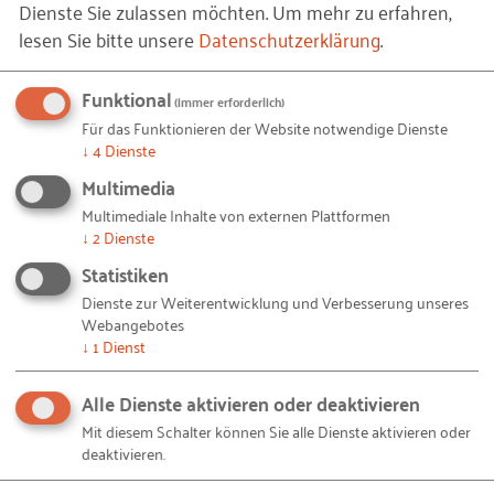
Dienste Sie zulassen möchten.
Um mehr zu erfahren,
Telefontraining. Obendrein fördert der Betrieb
lesen Sie bitte unsere
Datenschutzerklärung
.
Nachhilfeunterricht und bereitet die Azubis mit
Schulungen gezielt auf die IHK-Prüfungen vor.
Funktional
(immer erforderlich)
Für das Funktionieren der Website notwendige Dienste
Auf diesem Weg hat Marc große Austing in 25
↓
4
Dienste
Jahren über 30 Azubis erfolgreich ausgebildet. Rund
Multimedia
zwei von drei Azubis übernimmt er. Sein
Multimediale Inhalte von externen Plattformen
Unternehmen soll weiter wachsen und jeder soll
↓
2
Dienste
sich auch persönlich weiterentwickeln können.
Statistiken
Deshalb wird ein berufsbegleitendes Studium nach
Dienste zur Weiterentwicklung und Verbesserung unseres
der Ausbildung gern unterstützt, ebenso wie
Webangebotes
Schulungen zu neuen Produkten, Herstellern oder
↓
1
Dienst
Arbeitstechniken. Schließlich ist in keiner anderen
Alle Dienste aktivieren oder deaktivieren
Branche die Halbwertszeit des Wissens so kurz.
Mit diesem Schalter können Sie alle Dienste aktivieren oder
Klingt alles gut. Doch wie erfahren Schüler von den
deaktivieren.
Ausbildungs- und Entwicklungsmöglichkeiten bei