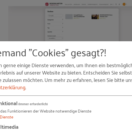
n
emand "Cookies" gesagt?!
n gerne einige Dienste verwenden, um Ihnen ein bestmöglic
lebnis auf unserer Website zu bieten. Entscheiden Sie selbst
e zulassen möchten.
Um mehr zu erfahren, lesen Sie bitte un
ort eingeben. Beispielsweise wird er/sie bei dem Schla
tzerklärung
.
und kann sich mit den angegebenen Daten direkt an die
nktional
(immer erforderlich)
 das Funktionieren der Website notwendige Dienste
Dienste
ltimedia
frage gestellt: „
Welche Idee hilft wirklich jedem im