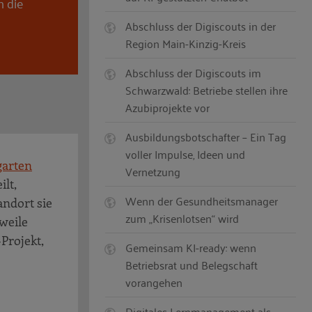
n die
Abschluss der Digiscouts in der
Region Main-Kinzig-Kreis
Abschluss der Digiscouts im
Schwarzwald: Betriebe stellen ihre
Azubiprojekte vor
Ausbildungsbotschafter – Ein Tag
voller Impulse, Ideen und
arten
Vernetzung
lt,
Wenn der Gesundheitsmanager
andort sie
zum „Krisenlotsen“ wird
weile
-Projekt,
Gemeinsam KI-ready: wenn
Betriebsrat und Belegschaft
vorangehen
Digitales Lernmanagement als