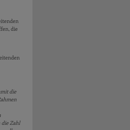
beitenden
fen, die
beitenden
mit die
 Rahmen
n
 die Zahl