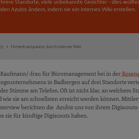
hrere Standorte, viele unbekannte Gesichter – dies wollte
iden Azubis ändern, indem sie ein internes Wiki erstellen.
23
Firmentransparenz durch internes Wiki
Kaufmann/-frau für Büromanagement bei in der
Roseng
tungsunternehmens in Badbergen auf drei Standorte vertei
der Stimme am Telefon. Oft ist nicht klar, an welchem St
 wie sie am schnellsten erreicht werden können. Mittler
m Interview berichten die Azubis uns von ihrem Digiscouts
 sie für künftige Digiscouts haben.