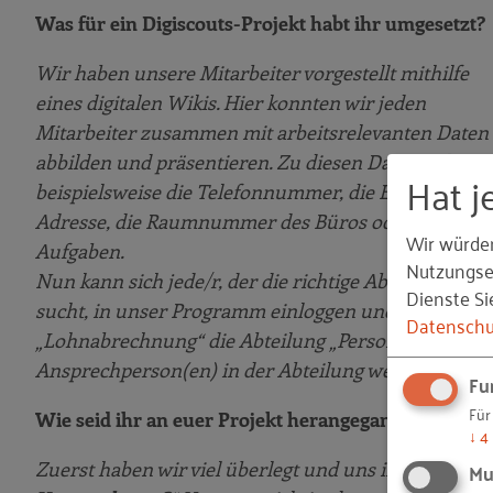
Was für ein Digiscouts-Projekt habt ihr umgesetzt?
Wir haben unsere Mitarbeiter vorgestellt mithilfe
eines digitalen Wikis. Hier konnten wir jeden
Mitarbeiter zusammen mit arbeitsrelevanten Daten
abbilden und präsentieren. Zu diesen Daten gehöre
Hat j
beispielsweise die Telefonnummer, die E-Mail-
Adresse, die Raumnummer des Büros oder die
Wir würde
Aufgaben.
Nutzungser
Nun kann sich jede/r, der die richtige Abteilung
Dienste Si
sucht, in unser Programm einloggen und ein Schlagw
Datenschu
„Lohnabrechnung“ die Abteilung „Personal“ finden 
Ansprechperson(en) in der Abteilung wenden.
Fu
Für
Wie seid ihr an euer Projekt herangegangen?
↓
4
Mu
Zuerst haben wir viel überlegt und uns immer als Leit