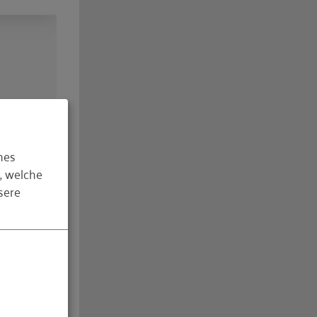
hes
, welche
sere
gwort