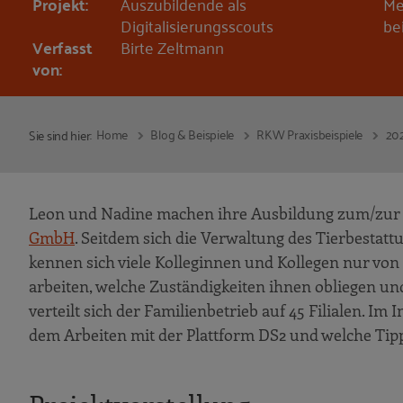
Projekt:
Auszubildende als
Me
Digitalisierungsscouts
be
Verfasst
Birte Zeltmann
von:
Home
Blog & Beispiele
RKW Praxisbeispiele
20
Sie sind hier:
Leon und Nadine machen ihre Ausbildung zum/zur 
GmbH
. Seitdem sich die Verwaltung des Tierbestat
kennen sich viele Kolleginnen und Kollegen nur von 
arbeiten, welche Zuständigkeiten ihnen obliegen und
verteilt sich der Familienbetrieb auf 45 Filialen. I
dem Arbeiten mit der Plattform DS2 und welche Tipps