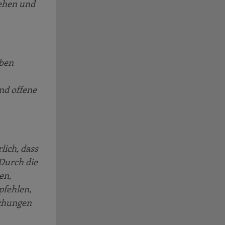
sehen und
aben
nd offene
lich, dass
Durch die
en,
pfehlen,
schungen