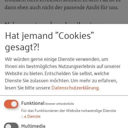
dann eben auch nicht der passende Azubi für uns.
Nehmen wir mal an, dass ihr einen
Hat jemand "Cookies"
interessierten Jugendlichen erreicht habt
und das Gespräch lief erfolgreich von
gesagt?!
beiden Seiten aus. Wie geht es dann mit
dem Bewerbungsprozess weiter? Müssen
Wir würden gerne einige Dienste verwenden, um
Ihnen ein bestmögliches Nutzungserlebnis auf unserer
dann alle Bewerbungsunterlagen
Website zu bieten. Entscheiden Sie selbst, welche
nachgeliefert werden?
Dienste Sie zulassen möchten.
Um mehr zu erfahren,
Für uns ist dieses Telefongespräch die Alternative
lesen Sie bitte unsere
Datenschutzerklärung
.
zum Lebenslauf. In dem Gespräch fragen wir genau
die Punkte ab, die im Lebenslauf stehen würden. Ob
Funktional
(immer erforderlich)
man schon mal Praktika gemacht hat, wie es in der
Für das Funktionieren der Website notwendige Dienste
↓
4
Dienste
Schule aussieht, was die Interessen sind und so
weiter. In einem Lebenslauf von einer Schülerin
Multimedia