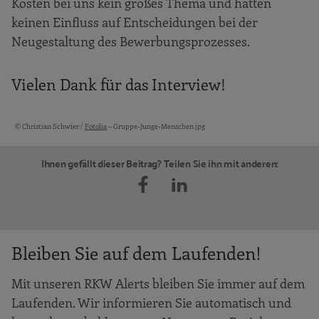
Kosten bei uns kein großes Thema und hatten
keinen Einfluss auf Entscheidungen bei der
Neugestaltung des Bewerbungsprozesses.
Vielen Dank für das Interview!
© Christian Schwier /
Fotolia
– Gruppe-Junge-Menschen.jpg
Bildquellen und Copyright-Hinweise
Ihnen gefällt dieser Beitrag? Teilen Sie ihn mit anderen:
Bleiben Sie auf dem Laufenden!
Mit unseren RKW Alerts bleiben Sie immer auf dem
Laufenden. Wir informieren Sie automatisch und