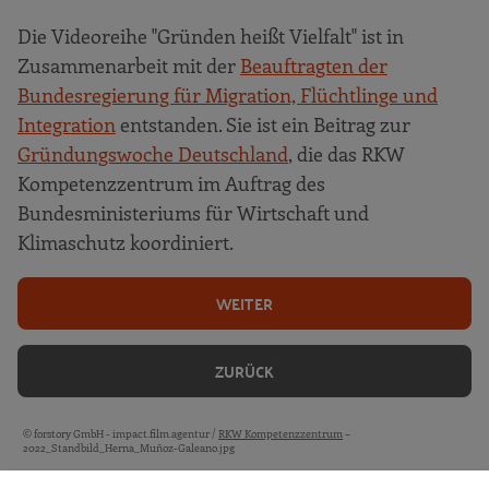
Die Videoreihe "Gründen heißt Vielfalt" ist in
Zusammenarbeit mit der
Beauftragten der
Bundesregierung für Migration, Flüchtlinge und
Integration
entstanden. Sie ist ein Beitrag zur
Gründungswoche Deutschland
, die das RKW
Kompetenzzentrum im Auftrag des
Bundesministeriums für Wirtschaft und
Klimaschutz koordiniert.
WEITER
ZURÜCK
© forstory GmbH - impact.film.agentur /
RKW Kompetenzzentrum
–
Bildquellen und Copyright-Hinweise
2022_Standbild_Herna_Muñoz-Galeano.jpg