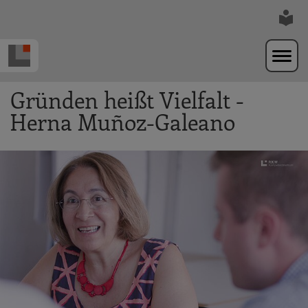
Zur Navigation springen
Zum Hauptinhalt springen
Gründen heißt Vielfalt -
Herna Muñoz-Galeano