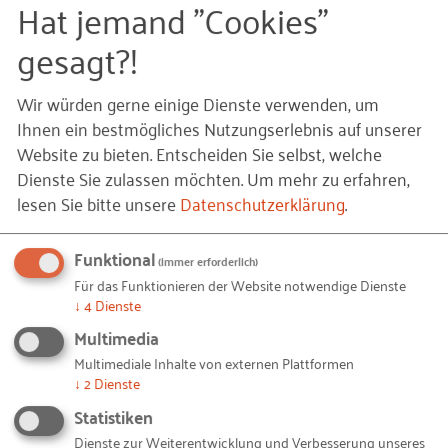
Hat jemand "Cookies"
Vielfalt stärkt unsere
gesagt?!
Gründungslandschaft!
Wir würden gerne einige Dienste verwenden, um
Menschen mit Einwanderungsgeschichte leisten einen wichtigen
Ihnen ein bestmögliches Nutzungserlebnis auf unserer
Beitrag zur Vielfalt im deutschen Gründungsgeschehen. Doch was
brauchen Gründerinnen und Gründer mit Einwanderungsgeschichte?
Website zu bieten. Entscheiden Sie selbst, welche
Wie bieten Ihnen einen Überblick über unsere Angebote.
Dienste Sie zulassen möchten.
Um mehr zu erfahren,
lesen Sie bitte unsere
Datenschutzerklärung
.
ERFAHREN SIE MEHR
Funktional
(immer erforderlich)
Für das Funktionieren der Website notwendige Dienste
St
↓
4
Dienste
Stephanie Kropf
Multimedia
Gründung / Referentin
Multimediale Inhalte von externen Plattformen
Kontakt
06196 495-3217
↓
2
Dienste
Statistiken
Ihnen gefällt dieser Beitrag? Teilen Sie ihn mit anderen:
Dienste zur Weiterentwicklung und Verbesserung unseres