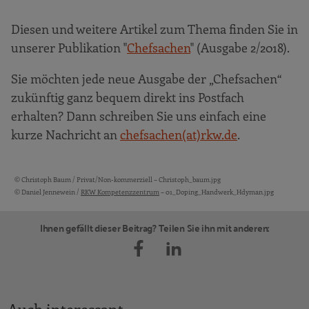
Diesen und weitere Artikel zum Thema finden Sie in
unserer Publikation "
Chefsachen
" (Ausgabe 2/2018).
Sie möchten jede neue Ausgabe der „Chefsachen“
zukünftig ganz bequem direkt ins Postfach
erhalten? Dann schreiben Sie uns einfach eine
kurze Nachricht an
chefsachen(at)rkw.de
.
© Christoph Baum / Privat/Non-kommerziell – Christoph_baum.jpg
Bildquellen und Copyright-Hinweise
© Daniel Jennewein /
RKW Kompetenzzentrum
– 01_Doping_Handwerk_Hdyman.jpg
Ihnen gefällt dieser Beitrag? Teilen Sie ihn mit anderen:
Auch interessant