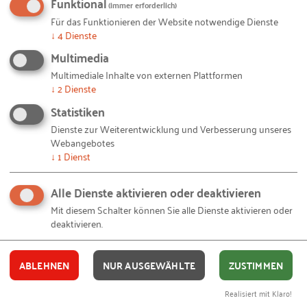
Funktional
(immer erforderlich)
Skalierung war nun also das Gebot der Stunde:
Für das Funktionieren der Website notwendige Dienste
Baum lagen Tapeten schon immer mehr als Putz
↓
4
Dienste
und so entwarf er gemeinsam mit den Herstellern
Multimedia
ein passendes Vertriebsmodell und verkaufte fortan
Multimediale Inhalte von externen Plattformen
nun auch Tapeten, vornehmlich online – fast voll
↓
2
Dienste
automatisiert mit einem entsprechenden
Statistiken
Warenwirtschaftssystem. Das ging natürlich nicht
Dienste zur Weiterentwicklung und Verbesserung unseres
allein. Passend zu seinen Plänen traf er (und hier
Webangebotes
↓
1
Dienst
war vielleicht doch einmal Zufall im Spiel) auf den
Marketing-Spezialisten Robert Otte, der ihn beim
Alle Dienste aktivieren oder deaktivieren
Aufbau der Geschäfte gern unterstützen und
Mit diesem Schalter können Sie alle Dienste aktivieren oder
sowieso hier in der Heimat wieder Fuß fassen
deaktivieren.
wollte. Der holte auch noch direkt seinen
Studienkollegen Björn Teßmann mit ins Boot,
ABLEHNEN
NUR AUSGEWÄHLTE
ZUSTIMMEN
ausgewiesener IT-Experte mit dem Schwerpunkt
Webshop-Entwicklung. Das passte… und noch
Realisiert mit Klaro!