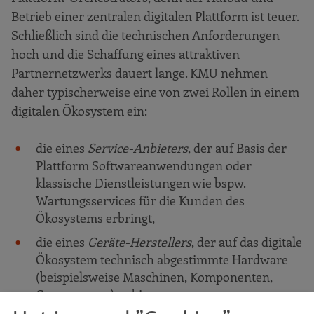
Betrieb einer zentralen digitalen Plattform ist teuer.
Schließlich sind die technischen Anforderungen
hoch und die Schaffung eines attraktiven
Partnernetzwerks dauert lange. KMU nehmen
daher typischerweise eine von zwei Rollen in einem
digitalen Ökosystem ein:
die eines
Service-Anbieters
, der auf Basis der
Plattform Softwareanwendungen oder
klassische Dienstleistungen wie bspw.
Wartungsservices für die Kunden des
Ökosystems erbringt,
die eines
Geräte-Herstellers
, der auf das digitale
Ökosystem technisch abgestimmte Hardware
(beispielsweise Maschinen, Komponenten,
Gateways etc.) anbietet.