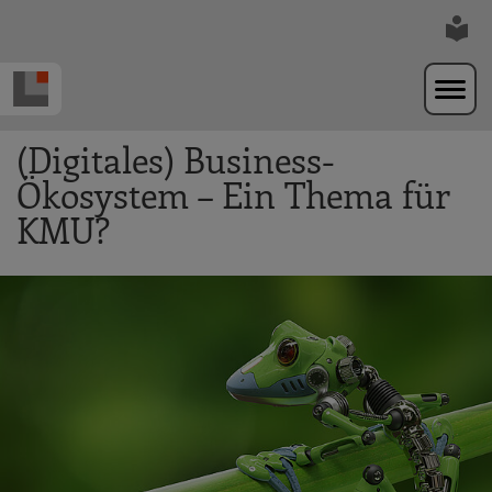
Zur Navigation springen
Zum Hauptinhalt springen
(Digitales) Business-
Ökosystem – Ein Thema für
KMU?