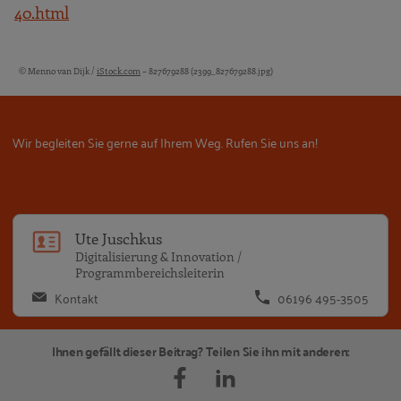
40.html
© Menno van Dijk /
iStock.com
– 827679288 (2399_827679288.jpg)
Bildquellen und Copyright-Hinweise
Wir begleiten Sie gerne auf Ihrem Weg. Rufen Sie uns an!
Ut
Ute Juschkus
Digitalisierung & Innovation /
Programmbereichsleiterin
Kontakt
06196 495-3505
Ihnen gefällt dieser Beitrag? Teilen Sie ihn mit anderen: