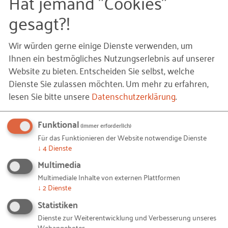
Hat jemand "Cookies"
In einer Welt, in der sich die Wertschöpfung immer
gesagt?!
stärker in digitalen Ökosystemen organisiert, sollten
Sie sich als KMU daher die Frage stellen: Welche
Wir würden gerne einige Dienste verwenden, um
digitalen Ökosysteme sind für mein Unternehmen
Ihnen ein bestmögliches Nutzungserlebnis auf unserer
relevant – und wo kann ich dort jeweils einen
Website zu bieten. Entscheiden Sie selbst, welche
Dienste Sie zulassen möchten.
Um mehr zu erfahren,
Mehrwert liefern?
lesen Sie bitte unsere
Datenschutzerklärung
.
Lektüretipp
Funktional
(immer erforderlich)
Natürlich sind digitale Ökosysteme kein
Für das Funktionieren der Website notwendige Dienste
Selbstläufer. Ihre Etablierung ist ein Kraftakt und
↓
4
Dienste
ihr langfristiger Erfolg hängt von der Balance
Multimedia
zahlreicher technischer, wirtschaftlicher,
Multimediale Inhalte von externen Plattformen
organisatorischer und auch rechtlicher Aspekte ab.
↓
2
Dienste
Insbesondere Fragen nach der Sicherheit und
Statistiken
Nutzung der im Ökosystem durch die Partner
Dienste zur Weiterentwicklung und Verbesserung unseres
Webangebotes