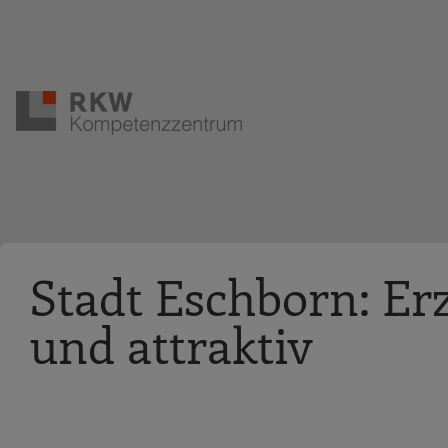
Zur Navigation springen
Zum Hauptinhalt springen
Stadt Eschborn: Er
und attraktiv