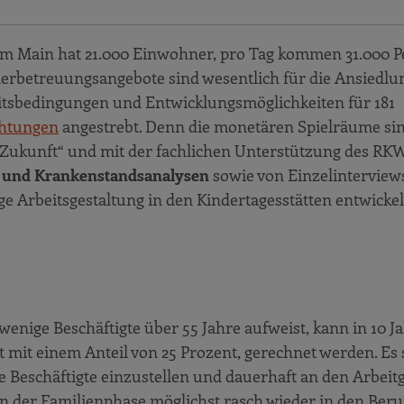
am Main hat 21.000 Einwohner, pro Tag kommen 31.000 P
nderbetreuungsangebote sind wesentlich für die Ansiedlu
eitsbedingungen und Entwicklungsmöglichkeiten für 181
chtungen
angestrebt. Denn die monetären Spielräume si
ie Zukunft“ und mit der fachlichen Unterstützung des R
- und Krankenstandsanalysen
sowie von Einzelinterview
e Arbeitsgestaltung in den Kindertagesstätten entwicke
wenige Beschäftigte über 55 Jahre aufweist, kann in 10 J
 mit einem Anteil von 25 Prozent, gerechnet werden. Es s
nge Beschäftigte einzustellen und dauerhaft an den Arbeit
in der Familienphase möglichst rasch wieder in den Beru