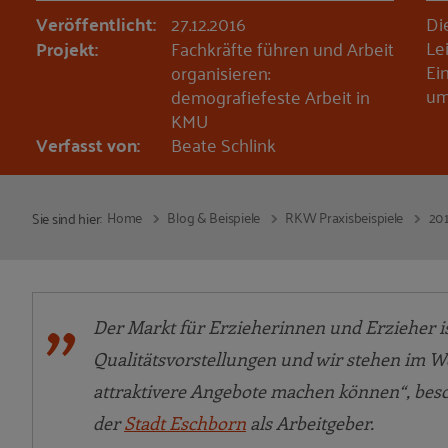
Veröffentlicht:
27.12.2016
Di
Le
Projekt:
Fachkräfte führen und Arbeit
Ei
organisieren:
um
demografiefeste Arbeit in
KMU
Verfasst von:
Beate Schlink
Home
Blog & Beispiele
RKW Praxisbeispiele
20
Sie sind hier:
Der Markt für Erzieherinnen und Erzieher i
Qualitätsvorstellungen und wir stehen im W
attraktivere Angebote machen können“, besch
der
Stadt Eschborn
als Arbeitgeber.