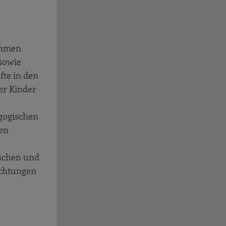
ahmen
sowie
te in den
er Kinder
gogischen
sen
ischen und
ichtungen