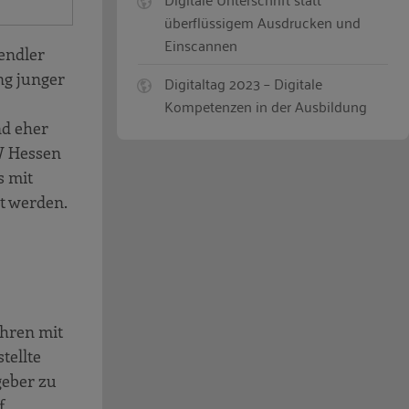
überflüssigem Ausdrucken und
Einscannen
endler
ng junger
Digitaltag 2023 – Digitale
Kompetenzen in der Ausbildung
nd eher
KW Hessen
s mit
lt werden.
ahren mit
tellte
geber zu
f