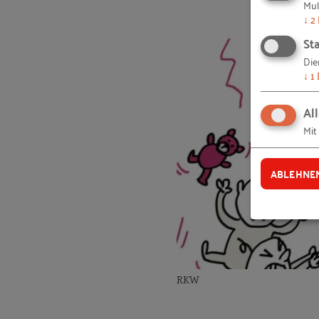
Mul
↓
2
Sta
Die
↓
1
Al
Mit
ABLEHNE
RKW