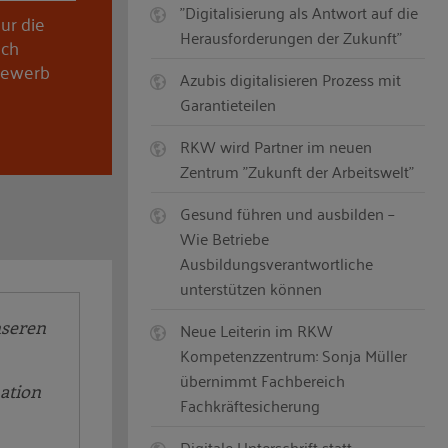
"Digitalisierung als Antwort auf die
ur die
Herausforderungen der Zukunft"
uch
tbewerb
Azubis digitalisieren Prozess mit
Garantieteilen
RKW wird Partner im neuen
Zentrum "Zukunft der Arbeitswelt"
Gesund führen und ausbilden –
Wie Betriebe
Ausbildungsverantwortliche
unterstützen können
nseren
Neue Leiterin im RKW
Kompetenzzentrum: Sonja Müller
übernimmt Fachbereich
uation
Fachkräftesicherung
Digitale Unterschrift statt