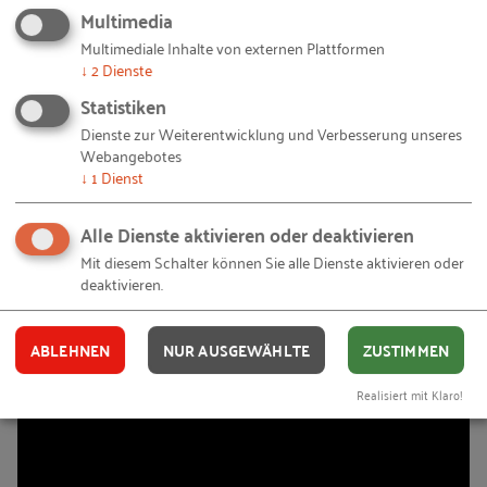
Ausbildungsqualität. Doch sehen Sie selbst, was
Multimedia
Herr Schäfer und der Auszubildende Marvin Ames
Multimediale Inhalte von externen Plattformen
↓
2
Dienste
zu berichten haben.
Statistiken
Dienste zur Weiterentwicklung und Verbesserung unseres
Webangebotes
↓
1
Dienst
Alle Dienste aktivieren oder deaktivieren
Mit diesem Schalter können Sie alle Dienste aktivieren oder
deaktivieren.
ABLEHNEN
NUR AUSGEWÄHLTE
ZUSTIMMEN
Realisiert mit Klaro!