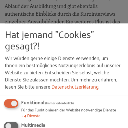
Ablauf der Ausbildung und gibt ebenfalls
authentische Einblicke durch die Kurzinterviews
einzelner Auszubildender. Ein weiteres Plus ist das
Hat jemand "Cookies"
Video zur Ausbildung. Gerade mit visuellem
Content kommen Unternehmen auf der Suche nach
gesagt?!
Auszubildenden den Erwartungen junger
Menschen und vor allem der Generation Z
Wir würden gerne einige Dienste verwenden, um
entgegen.
Ihnen ein bestmögliches Nutzungserlebnis auf unserer
Website zu bieten. Entscheiden Sie selbst, welche
Und was gilt es sonst noch zu sagen?
Dienste Sie zulassen möchten.
Um mehr zu erfahren,
lesen Sie bitte unsere
Datenschutzerklärung
.
Wir haben mit Ausbildungsleiterin Cornelia Collet
und einem ihrer Auszubildenden über das
Funktional
(immer erforderlich)
Ausbildungsmarketing gesprochen. Es ist
Für das Funktionieren der Website notwendige Dienste
interessant, die Website mal aus Sicht des Azubis
↓
4
Dienste
vorgestellt zu bekommen. Doch sehen Sie selbst ...
Multimedia