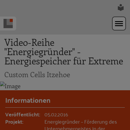
Zur Navigation springen
Zum Hauptinhalt springen
Video-Reihe
"Energiegründer" -
Energiespeicher für Extreme
Custom Cells Itzehoe
Informationen
Veröffentlicht:
05.02.2016
Projekt:
Energiegründer – Förderung des
Unternehmergeistes in der