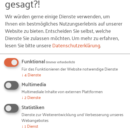
gesagt?!
Wir würden gerne einige Dienste verwenden, um
Ihnen ein bestmögliches Nutzungserlebnis auf unserer
Website zu bieten. Entscheiden Sie selbst, welche
Die ganze Geschichte von Custom Cells Itzehoe
Dienste Sie zulassen möchten.
Um mehr zu erfahren,
lesen Sie bitte unsere
Datenschutzerklärung
.
finden Sie auch auf www.energiegruender.de
Funktional
(immer erforderlich)
© Custon Cells Itzehoe / Privat/Non-kommerziell – 20160205-custom-cells-itzehoe.jpg
Bildquellen und Copyright-Hinweise
Für das Funktionieren der Website notwendige Dienste
↓
4
Dienste
Ihnen gefällt dieser Beitrag? Teilen Sie ihn mit anderen:
Multimedia
Multimediale Inhalte von externen Plattformen
↓
2
Dienste
Statistiken
Auch interessant
Dienste zur Weiterentwicklung und Verbesserung unseres
Webangebotes
↓
1
Dienst