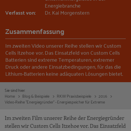
Energiebranche
Verfasst von:
Dr. Kai Morgenstern
Zusammenfassung
Im zweiten Video unserer Reihe stellen wir Custom
Cells Itzehoe vor. Das Einsatzfeld von Custom Cells
Batterien sind extreme Temperaturen, extremer
Druck oder andere Einsatzbedingungen, für das die
Lithium-Batterien keine adäquaten Lösungen bietet.
Sie sind hier:
Home
Blog & Beispiele
RKW Praxisbeispiele
2016
Video-Reihe "Energiegründer" - Energiespeicher für Extreme
Im zweiten Film unserer Reihe der Energiegründer
stellen wir Custom Cells Itzehoe vor. Das Einsatzfeld