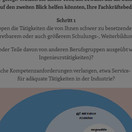
ele und mibeg-Institut Medizin
 auf den zweiten Blick helfen könnten, Ihre Fachkräftebe
rbeitenden-)Zielgruppen!
Schritt 1
en die Tätigkeiten die von Ihnen schwer zu besetzenden
rtretbarem oder auch größerem Schulungs-, Weiterbildu
ung als Beitrag zur Arbeitgeberattraktivität
em Unternehmen.
 oder Teile davon von anderen Berufsgruppen ausgeübt w
ckhaus GmbH
Ingenieurstätigkeiten)?
vität
liche Kompetenzanforderungen verlangen, etwa Service-
für adäquate Tätigkeiten in der Industrie?
l
isierten Prozessen Engpässe entschärfen
N OHG
e Mitarbeitenden?