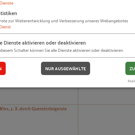
Dienste
 GmbH
tistiken
nderen Unternehmen
nste zur Weiterentwicklung und Verbesserung unseres Webangebotes
tand meets Startup“
Dienst
le Dienste aktivieren oder deaktivieren
UG
 diesem Schalter können Sie alle Dienste aktivieren oder deaktivieren.
en mit anderen Unternehmen
ote und Leistungen auf den Prüfstand!
N
NUR AUSGEWÄHLTE
ZU
wirkung des Fachkräftemangels
Reali
r-Portfolio