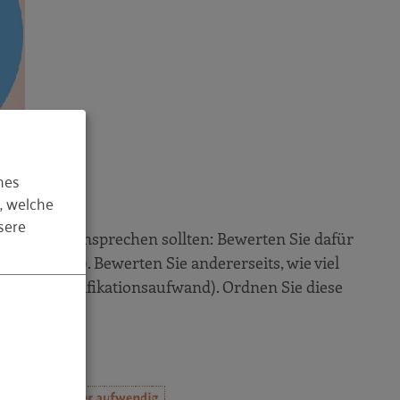
hes
, welche
sere
enenfalls ansprechen sollten: Bewerten Sie dafür
gschancen). Bewerten Sie andererseits, wie viel
achen (Qualifikationsaufwand). Ordnen Sie diese