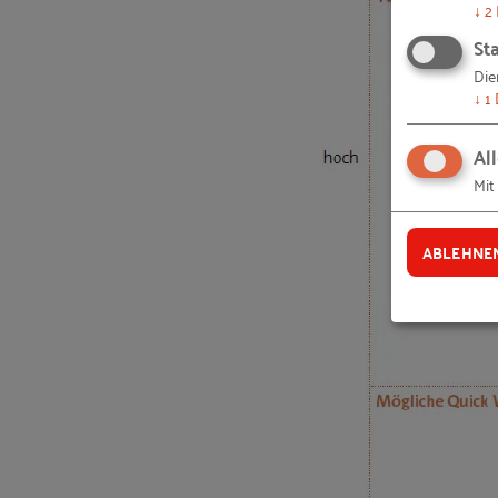
↓
2
Unternehmen berichten: Bright Solutions
Sta
Inspirationsfragen: Kooperationen mit a
Die
Schon gewusst? Informatives über „Mittels
↓
1
RKW-Toolbox: Effectuation-Canvas
Al
Unternehmen berichten: Check and Work 
Mit
Weitere Inspirationsfragen: Kooperation
Inspirationsfragen: Stellen Sie Ihre Angeb
ABLEHNE
Schon gewusst? Informatives über die Aus
RKW-Toolbox: Werterzeuger-Wertvernichte