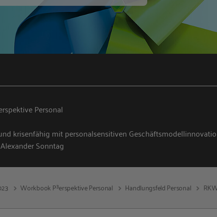
rspektive Personal
nd krisenfähig mit personalsensitiven Geschäftsmodellinnovati
, Alexander Sonntag
023
Workbook P³erspektive Personal
Handlungsfeld Personal
RKW-