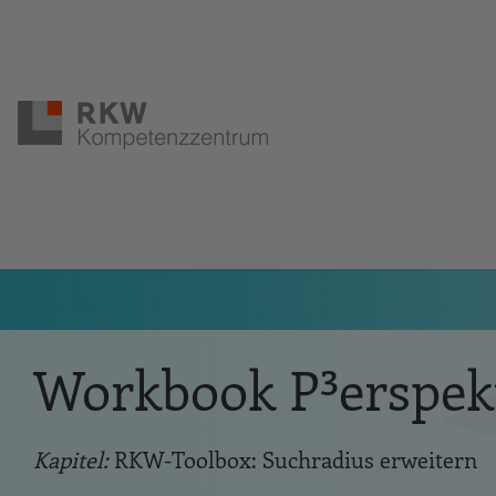
Zur Navigation springen
Zum Hauptinhalt springen
Workbook P³erspekt
Kapitel:
RKW-Toolbox: Suchradius erweitern