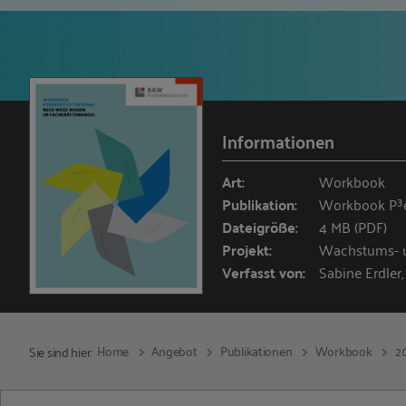
Informationen
Art:
Workbook
Publikation:
Workbook P³e
Dateigröße:
4 MB (PDF)
Projekt:
Wachstums- u
Verfasst von:
Sabine Erdler
Home
Angebot
Publikationen
Workbook
2
Sie sind hier: