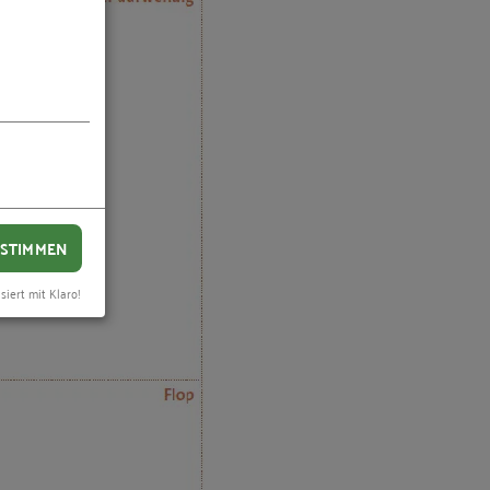
STIMMEN
siert mit Klaro!