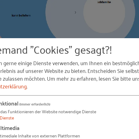
rk“ im Mittelstand
rung in Ihrem Unternehmen
on Künstlicher Intelligenz
emand "Cookies" gesagt?!
Kunststoffteile GmbH
ng der Arbeitsproduktivität in Deutschland
n gerne einige Dienste verwenden, um Ihnen ein bestmöglic
le Ihrer Mitarbeitenden!
lebnis auf unserer Website zu bieten. Entscheiden Sie selbst
Schritt 2
e zulassen möchten.
Um mehr zu erfahren, lesen Sie bitte un
xRKW-Toolbox: Effektivität-Effizienz-Matrix
ne Entscheidungshilfe, welche dieser Gruppen Sie gegeb
tzerklärung
.
Gruppe am Arbeitsmarkt für sich zu gewinnen (Rekrutierun
s dieser Gruppe fit für die zu besetzenden Stellen zu m
eschäftsmodelle
nktional
(immer erforderlich)
Zielgruppen in die Matrix ein.
stitut für anutomotive Forensik GmbH
 das Funktionieren der Website notwendige Dienste
Dienste
en für Ihr Geschäft!
ltimedia
timediale Inhalte von externen Plattformen