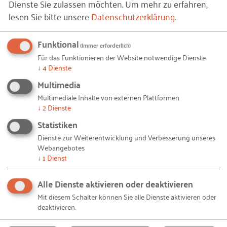
Dienste Sie zulassen möchten.
Um mehr zu erfahren,
lesen Sie bitte unsere
Datenschutzerklärung
.
Inspirationsfragen: Wie zufrieden sind
Ihre Mitarbeitenden?
Funktional
RKW-Toolbox: Führungsnavigator
(immer erforderlich)
Für das Funktionieren der Website notwendige Dienste
Schon gewusst? Informatives über „New
↓
4
Dienste
Work“ im Mittelstand
Multimedia
Inspirationsfragen: Stand der
Multimediale Inhalte von externen Plattformen
Digitalisierung in Ihrem Unternehmen
↓
2
Dienste
Tipp: Im RKW-Leitfaden „Strategisches
Statistiken
Schon gewusst? Informatives zum Einsatz
Personalmarketing für mittelständische
von Künstlicher Intelligenz
Dienste zur Weiterentwicklung und Verbesserung unseres
Unternehmen“ finden Sie eine Anleitung mit
Webangebotes
Unternehmen berichten: VEMA technische
↓
1
Dienst
zahlreichen Tools, um an Ihrer
Kunststoffteile GmbH
Arbeitgeberattraktivität zu arbeiten:
Alle Dienste aktivieren oder deaktivieren
Schon gewusst? Informatives zur
www.rkw.link/spm
Entwicklung der Arbeitsproduktivität in
Mit diesem Schalter können Sie alle Dienste aktivieren oder
deaktivieren.
Deutschland
WEITER
Inspirationsfragen: Heben Sie die