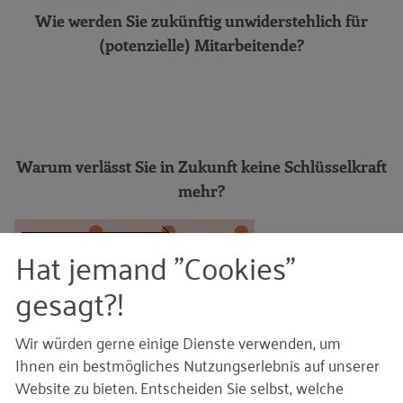
Wie werden Sie zukünftig unwiderstehlich für
Inspirationsfragen: Weiterbildung in
(potenzielle) Mitarbeitende?
Ihrem Unternehmen.
Unternehmen berichten: Fickenschers
Backhaus GmbH
Inspirationsfragen: Ihre
Arbeitgeberattraktivität
Warum verlässt Sie in Zukunft keine Schlüsselkraft
RKW-Toolbox: Attraktivitäts-Cockpit
mehr?
Das P³erspektive-Personal-
Orientierungsmodell
Hat jemand "Cookies"
Handlungsfeld Produktivität
gesagt?!
Mit digitaler Unterstützung und neu
organisierten Prozessen Engpässe
Wir würden gerne einige Dienste verwenden, um
entschärfen
Ihnen ein bestmögliches Nutzungserlebnis auf unserer
Unternehmen berichten: KEMMER & HEIN
Website zu bieten. Entscheiden Sie selbst, welche
OHG