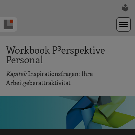
Zur Navigation springen
Zum Hauptinhalt springen
Workbook P³erspektive
Personal
Kapitel:
Inspirationsfragen: Ihre
Arbeitgeberattraktivität