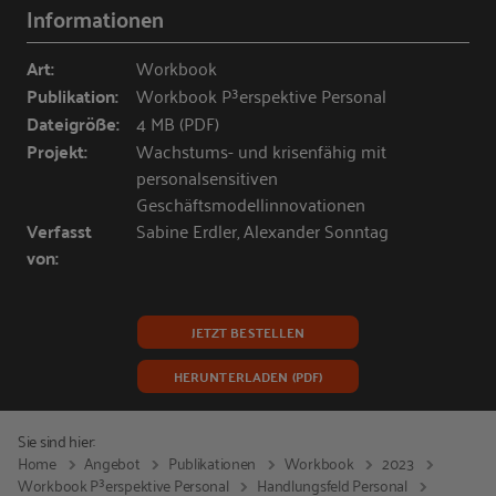
Informationen
Art:
Workbook
Publikation:
Workbook P³erspektive Personal
Dateigröße:
4 MB (PDF)
Projekt:
Wachstums- und krisenfähig mit
personalsensitiven
Geschäftsmodellinnovationen
Verfasst
Sabine Erdler, Alexander Sonntag
von:
JETZT BESTELLEN
HERUNTERLADEN (PDF)
Sie sind hier:
Home
Angebot
Publikationen
Workbook
2023
Workbook P³erspektive Personal
Handlungsfeld Personal