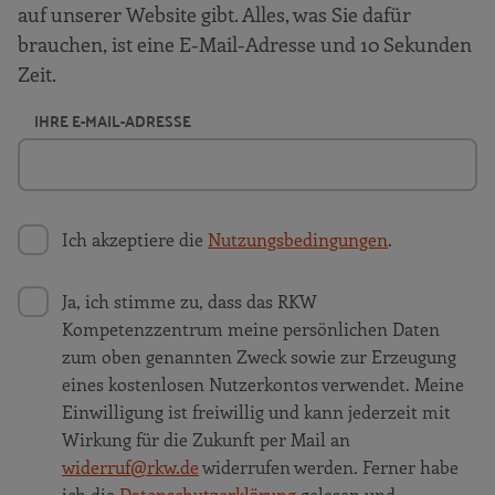
auf unserer Website gibt. Alles, was Sie dafür
anderen Unternehmen
brauchen, ist eine E-Mail-Adresse und 10 Sekunden
Schon gewusst? Informatives über
Zeit.
„Mittelstand meets Startup“
IHRE E-MAIL-ADRESSE
RKW-Toolbox: Effectuation-Canvas
Unternehmen berichten: Check and Work
UG
Weitere Inspirationsfragen: Kooperationen
Ich akzeptiere die
Nutzungsbedingungen
.
mit anderen Unternehmen
Inspirationsfragen: Stellen Sie Ihre
Ja, ich stimme zu, dass das RKW
Angebote und Leistungen auf den
Kompetenzzentrum meine persönlichen Daten
Prüfstand!
zum oben genannten Zweck sowie zur Erzeugung
Schon gewusst? Informatives über die
eines kostenlosen Nutzerkontos verwendet. Meine
Auswirkung des Fachkräftemangels
Einwilligung ist freiwillig und kann jederzeit mit
Wirkung für die Zukunft per Mail an
RKW-Toolbox: Werterzeuger-
widerruf@rkw.de
widerrufen werden. Ferner habe
Wertvernichter-Portfolio
ich die
Datenschutzerklärung
gelesen und