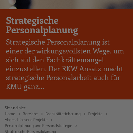
Strategische
Personalplanung
Strategische Personalplanung ist
einer der wirkungsvollsten Wege, um
sich auf den Fachkräftemangel
einzustellen. Der RKW Ansatz macht
strategische Personalarbeit auch für
KMU ganz…
Sie sind hier:
Home
Bereiche
Fachkräftesicherung
Projekte
Abgeschlossene Projekte
Personalplanung und Personalstrategie
Strategische Personalplanung