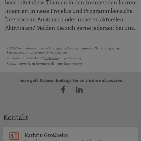
bearbeitet diese Themen in den kommenden Jahren
integriert in neue Projekte und Programmbereiche.
Interesse an Austausch oder unseren aktuellen
Aktivitäten? Melden Sie sich gerne jederzeit bei uns.
©
RKW Kompetenzzentrum
– Strategische Personalplanung als Teil strategischer
Bildquellen und Copyright-Hinweise
Personalarbeit (151020-modul-wepstra.jpg)
© like.eis.in.the.sunshine /
Photocase
– 814-schach.jpg
© RKW / Privat/Non-kommerziell – xing_logo_neu.jpg
Ihnen gefällt dieser Beitrag? Teilen Sie ihn mit anderen:
Kontakt
K
Kathrin Großheim