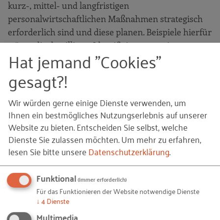
kurz-, mittel- und langfristigen
personalwirtschaftlichen Maßnahmen strategisch
erforderlich sind und diese planen. Beispiele hierfür
wären die detaillierte Identifizierung geeigneter
Hat jemand "Cookies"
Arbeitsmärkte für Außendienstmitarbeiter oder die
Etablierung interner Rekrutierungsstrategien für
gesagt?!
diese Jobfamilien.
Wir würden gerne einige Dienste verwenden, um
Ihnen ein bestmögliches Nutzungserlebnis auf unserer
Strategische Personalplanung
Website zu bieten. Entscheiden Sie selbst, welche
Dienste Sie zulassen möchten.
Um mehr zu erfahren,
und Personalarbeit: Welche
lesen Sie bitte unsere
Datenschutzerklärung
.
Anleitungen, Informationen
Funktional
und Tools hat das RKW
(immer erforderlich)
Für das Funktionieren der Website notwendige Dienste
Kompetenzzentrum zu
↓
4
Dienste
Multimedia
bieten?