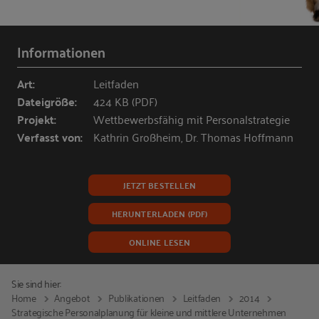
Informationen
Art:
Leitfaden
Dateigröße:
424 KB (PDF)
Projekt:
Wettbewerbsfähig mit Personalstrategie
Verfasst von:
Kathrin Großheim, Dr. Thomas Hoffmann
JETZT BESTELLEN
HERUNTERLADEN (PDF)
ONLINE LESEN
Sie sind hier:
Home
Angebot
Publikationen
Leitfaden
2014
Strategische Personalplanung für kleine und mittlere Unternehmen