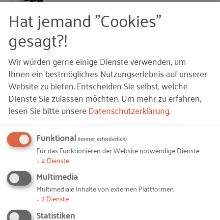
Hat jemand "Cookies"
gesagt?!
Strategische Personalplanung für kleine
und mittlere Unternehmen
Wir würden gerne einige Dienste verwenden, um
Ihnen ein bestmögliches Nutzungserlebnis auf unserer
Auf Lager.
Website zu bieten. Entscheiden Sie selbst, welche
Dienste Sie zulassen möchten.
Um mehr zu erfahren,
Stück (Einzelbestellung)
lesen Sie bitte unsere
Datenschutzerklärung
.
Funktional
(immer erforderlich)
Ihre Daten
Für das Funktionieren der Website notwendige Dienste
↓
4
Dienste
ANREDE
Multimedia
Multimediale Inhalte von externen Plattformen
↓
2
Dienste
VORNAME
Statistiken