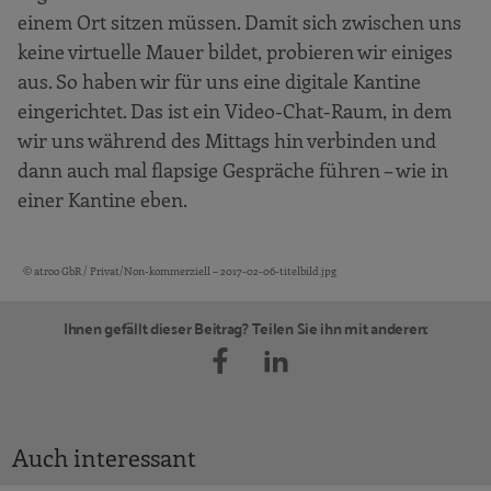
einem Ort sitzen müssen. Damit sich zwischen uns
keine virtuelle Mauer bildet, probieren wir einiges
aus. So haben wir für uns eine digitale Kantine
eingerichtet. Das ist ein Video-Chat-Raum, in dem
wir uns während des Mittags hin verbinden und
dann auch mal flapsige Gespräche führen – wie in
einer Kantine eben.
© atroo GbR / Privat/Non-kommerziell – 2017-02-06-titelbild.jpg
Bildquellen und Copyright-Hinweise
Ihnen gefällt dieser Beitrag? Teilen Sie ihn mit anderen:
Auch interessant