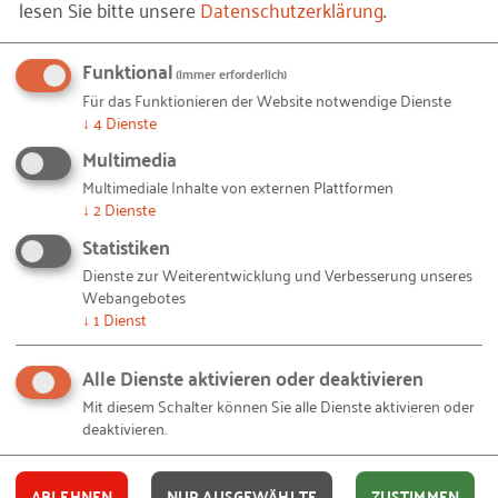
lesen Sie bitte unsere
Datenschutzerklärung
.
Bildnachweis: © atroo GbR - Privat/Non-kommerziell
Martin:
Herausforderungen gibt es auf
Funktional
(immer erforderlich)
unterschiedlichen Ebenen – meist aber in den
Für das Funktionieren der Website notwendige Dienste
Unterkünften. In Lissabon zum Beispiel hatten wir
↓
4
Dienste
erst keinen Strom, dann kein warmes Wasser, was
Multimedia
sich auch bis zum Ende des Aufenthalts nicht
Multimediale Inhalte von externen Plattformen
änderte, und schließlich ausströmendes Gas. Die
↓
2
Dienste
Kommunikation mit einem ausschließlich
Statistiken
portugiesisch und ukrainisch sprechenden
Dienste zur Weiterentwicklung und Verbesserung unseres
Hausmeister können wir ebenfalls als anspruchsvoll
Webangebotes
↓
1
Dienst
bezeichnen. Dafür gab es jeden Morgen frische
Orangen vom eigenen Orangenbaum.
Alle Dienste aktivieren oder deaktivieren
Eine andere Hürde, die direkt mit unseren Reisen
Mit diesem Schalter können Sie alle Dienste aktivieren oder
deaktivieren.
zusammenhing, war die Zusammenarbeit mit
unserem ersten Steuerberater. Im Laufe des letzten
Jahres mussten wir uns einen neuen suchen, der
ABLEHNEN
NUR AUSGEWÄHLTE
ZUSTIMMEN