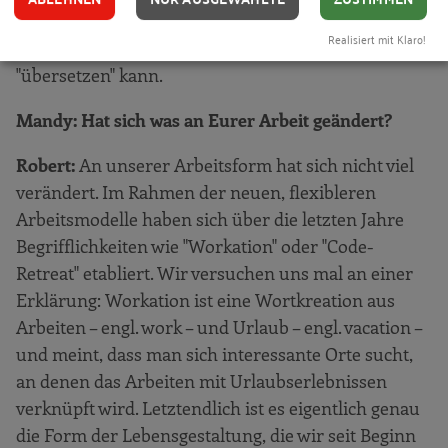
diese Form des Arbeitens besser in die vom
Realisiert mit Klaro!
Finanzamt zur Verfügung stehenden Formulare
"übersetzen" kann.
Mandy: Hat sich was an Eurer Arbeit geändert?
Robert:
An unserer Arbeitsform hat sich nicht viel
verändert. Im Rahmen der neuen, flexibleren
Arbeitsmodelle haben sich über die letzten Jahre
Begrifflichkeiten wie "Workation" oder "Code-
Retreat" etabliert. Wir versuchen uns mal an einer
Erklärung: Workation ist eine Wortkreation aus
Arbeiten – engl. work – und Urlaub – engl. vacation –
und meint, dass man sich interessante Orte sucht,
an denen das Arbeiten mit Urlaubserlebnissen
verknüpft wird. Letztendlich ist es eigentlich genau
die Form der Lebensgestaltung, die wir seit Beginn