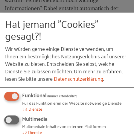
warum? Fehlen vielleicht noch wichtige
Informationen? Dabei entsteht automatisch der
Vergleich zur eigenen Unternehmenswebsite. Was
Hat jemand "Cookies"
fehlt auf ihr? Was könnten wir anders machen? Es
gesagt?!
schließt noch ein kleiner Input zum Thema an, der
die Ergebnisse der Gruppenarbeit reflektiert und
Wir würden gerne einige Dienste verwenden, um
ergänzt. Durch die teils spielerisch-kreative, teils
Ihnen ein bestmögliches Nutzungserlebnis auf unserer
ernsthafte Herangehensweise sammeln die
Website zu bieten. Entscheiden Sie selbst, welche
Teilnehmenden der Unternehmenswerkstatt
Dienste Sie zulassen möchten.
Um mehr zu erfahren,
zahlreiche Anregungen und Ideen für ihre eigene
lesen Sie bitte unsere
Datenschutzerklärung
.
Website.
Funktional
(immer erforderlich)
Systematische Besprechung des
Für das Funktionieren der Website notwendige Dienste
Ausbildungsbereichs einer
↓
4
Dienste
Unternehmenswebsite
Multimedia
Multimediale Inhalte von externen Plattformen
Nach einer Pause geht es weiter mit der
↓
2
Dienste