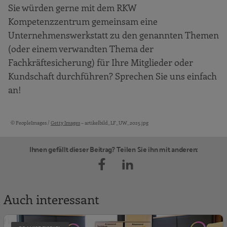
Sie würden gerne mit dem RKW
Kompetenzzentrum gemeinsam eine
Unternehmenswerkstatt zu den genannten Themen
(oder einem verwandten Thema der
Fachkräftesicherung) für Ihre Mitglieder oder
Kundschaft durchführen? Sprechen Sie uns einfach
an!
© PeopleImages /
Getty Images
– artikelbild_LF_UW_2025.jpg
Bildquellen und Copyright-Hinweise
Ihnen gefällt dieser Beitrag? Teilen Sie ihn mit anderen:
Auch interessant
A