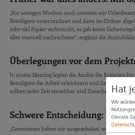
„Vor wenigen Wochen noch mussten wir Urlaubsanträ
Beteiligten unterzeichnet und dann im Ordner abge
sehr viel Papier verbraucht, es gab keine Sicherung
alles manuell nachrechnen“, ergänzt die Auszubild
Überlegungen vor dem Projekts
In einem Meeting legten die Azubis die Kriterien für 
Hat j
Beteiligten die Arbeit erleichtern und Zeit ersparen
sollten jeder Zeit einsehbar und Zwischenstatistiken,
Wir würde
Nutzungser
Schwere Entscheidung: Welches
Dienste Si
Datenschu
„Gemeinsam haben wir ausgearbeitet, welche Arbeit