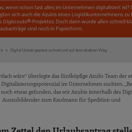
s, wenn schon fast alles im Unternehmen digitalisiert ist?
agten sich auch die Azubis eines Logistikunternehmens zu
s Digiscouts®-Projektes. Doch dann wurde allen schnell kla
laubanträge sind noch in Papierform.
19
Digital Urlaub geplant: schnell und auf dem direkten Weg
infach wäre“ überlegte das fünfköpfige Azubi-Team der e
h Digitalisierungspotenzial im Unternehmen suchten. „Bei
ir noch etwas gefunden, das wir Azubis innerhalb des Dig
n, Auszubildender zum Kaufmann für Spedition und
em Zettel den Urlaubsantrag stell