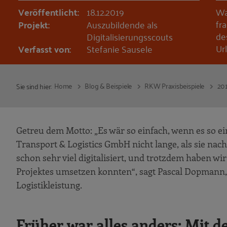
Veröffentlicht:
18.12.2019
Wa
fr
Projekt:
Auszubildende als
de
Digitalisierungsscouts
Ur
Verfasst von:
Stefanie Sausele
Home
Blog & Beispiele
RKW Praxisbeispiele
20
Sie sind hier:
Getreu dem Motto: „Es wär so einfach, wenn es so e
Transport & Logistics GmbH nicht lange, als sie nac
schon sehr viel digitalisiert, und trotzdem haben w
Projektes umsetzen konnten“, sagt Pascal Dopman
Logistikleistung.
Früher war alles anders: Mit d