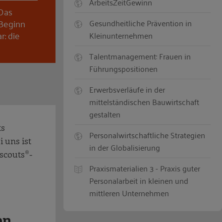
ArbeitsZeitGewinn
 Das
 Beginn
Gesundheitliche Prävention in
r: die
Kleinunternehmen
Talentmanagement: Frauen in
Führungspositionen
Erwerbsverläufe in der
mittelständischen Bauwirtschaft
gestalten
ts
Personalwirtschaftliche Strategien
 uns ist
in der Globalisierung
iscouts®-
Praxismaterialien 3 - Praxis guter
Personalarbeit in kleinen und
mittleren Unternehmen
en