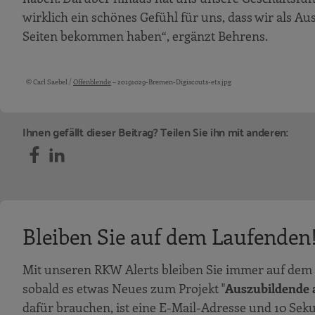
wirklich ein schönes Gefühl für uns, dass wir als A
Seiten bekommen haben“, ergänzt Behrens.
© Carl Saebel /
Offenblende
– 20191029-Bremen-Digiscouts-ets.jpg
Bildquellen und Copyright-Hinweise
Ihnen gefällt dieser Beitrag? Teilen Sie ihn mit anderen:
Bleiben Sie auf dem Laufenden
Mit unseren RKW Alerts bleiben Sie immer auf dem 
sobald es etwas Neues zum Projekt "
Auszubildende a
dafür brauchen, ist eine E-Mail-Adresse und 10 Sek