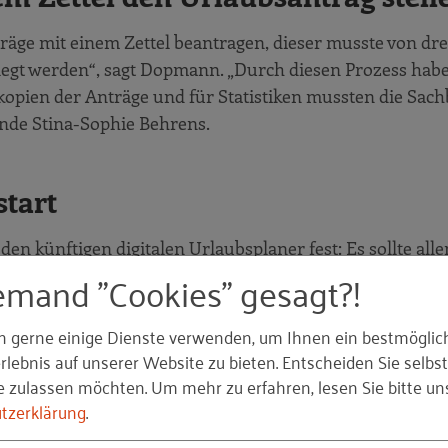
ge mit einem Zettel beantragen, dieser musste von dre
legt werden“, sagt Dopmann. „Durch diesen Prozess hab
skopien der Anträge und für Statistiken mussten die Sach
ende Stina-Sophie Behrens.
tart
den künftigen digitalen Urlaubsplaner fest: Es sollte alle
emand "Cookies" gesagt?!
, Papier reduzieren, übersichtlich und transparent sein, 
 z. B. über Fehltage schnell abrufbar sein.
n gerne einige Dienste verwenden, um Ihnen ein bestmöglic
lebnis auf unserer Website zu bieten. Entscheiden Sie selbst
 digitale Tool für Urlaubsplanu
e zulassen möchten.
Um mehr zu erfahren, lesen Sie bitte un
tzerklärung
.
 im Prozess der Urlaubsplanung zeitaufwendig und kost