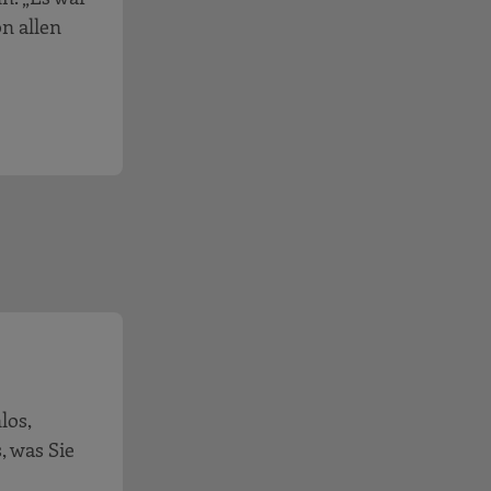
n allen
los,
s, was Sie