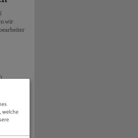
i
en wir
bearbeiter
n
Urlaubtage
hes
, welche
ngen?
sere
enintensiv