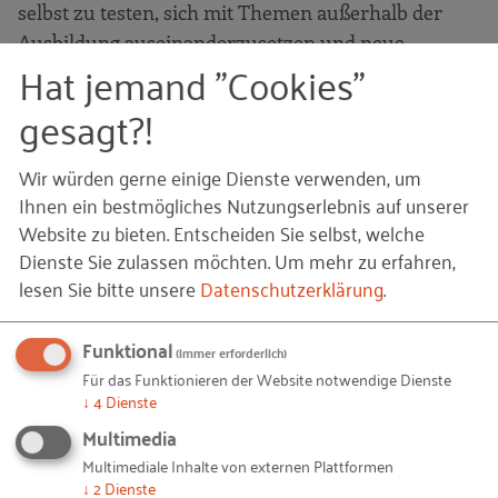
selbst zu testen, sich mit Themen außerhalb der
Ausbildung auseinanderzusetzen und neue
Hat jemand "Cookies"
Erfahrungen zu sammeln“, resümiert sie jedoch.
Der Schlüssel zum Erfolg war das gemeinsame
gesagt?!
Arbeiten am Projekt.
Wir würden gerne einige Dienste verwenden, um
Sie selbst ebenso wie ihre Ausbilderin sehen einen
Ihnen ein bestmögliches Nutzungserlebnis auf unserer
Kompetenzgewinn im Umgang mit digitalen
Website zu bieten. Entscheiden Sie selbst, welche
Medien, in der Selbstorganisation, beim Verständnis
Dienste Sie zulassen möchten.
Um mehr zu erfahren,
von Prozessen und Abläufen sowie der
lesen Sie bitte unsere
Datenschutzerklärung
.
Interaktionsfähigkeit. So gewinnt das Unternehmen
genauso wie die Auszubildende.
Funktional
(immer erforderlich)
Für das Funktionieren der Website notwendige Dienste
↓
4
Dienste
© Ajwad Creative; Manuel Dorn /
iStock.com
–
Bildquellen und Copyright-Hinweise
header_2190x1180_lernenausderkrise_05.jpg
Multimedia
© NRICHED/ Verwendung mit freundlicher Genehmigung im Rahmen des ZZA-Projekts,
Regionales Zukunftszentrum Nord / Privat/Non-kommerziell –
Multimediale Inhalte von externen Plattformen
Workshop_RZ_Nord_NRICHED.jpg
↓
2
Dienste
© © Priceless Moments Burgenlandhochzeit – Verwendung mit freundlicher