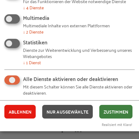
Für das Funktionieren der Website notwendige Dienste
zunächst für die Mitarbeiter aus dem Versuch eine
↓
4
Dienste
große Verbesserung erreicht. Aber das muss es ja
Multimedia
nicht gewesen sein: Die Daten, die nun erfasst
Multimediale Inhalte von externen Plattformen
↓
2
Dienste
werden, lassen sich vielleicht auch noch anders
nutzen - darüber denkt Magnetic Autocontrol nach.
Statistiken
Dienste zur Weiterentwicklung und Verbesserung unseres
Das erfolgreiche und spannende Digiscouts®-
Webangebotes
↓
1
Dienst
Projekt wurde bei der Abschlusspräsentation in der
IHK Schopfheim vom Publikum als das Beste in der
Alle Dienste aktivieren oder deaktivieren
Region ausgewählt.
Mit diesem Schalter können Sie alle Dienste aktivieren oder
deaktivieren.
© Magnetic Autocontroll GmbH /
RKW Kompetenzzentrum
– 20191127-Arbeiten-
Bildquellen und Copyright-Hinweise
Versuchsfeld-magnetic.jpg
ABLEHNEN
NUR AUSGEWÄHLTE
ZUSTIMMEN
Ihnen gefällt dieser Beitrag? Teilen Sie ihn mit anderen:
Realisiert mit Klaro!