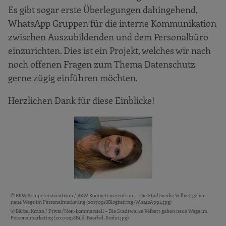
Es gibt sogar erste Überlegungen dahingehend,
WhatsApp Gruppen für die interne Kommunikation
zwischen Auszubildenden und dem Personalbüro
einzurichten. Dies ist ein Projekt, welches wir nach
noch offenen Fragen zum Thema Datenschutz
gerne zügig einführen möchten.
Herzlichen Dank für diese Einblicke!
© RKW Kompetenzzentrum /
RKW Kompetenzzentrum
– Die Stadtwerke Velbert gehen
Bildquellen und Copyright-Hinweise
neue Wege im Personalmarketing (20170918Blogbeitrag-WhatsApp4.jpg)
© Bärbel Krohn / Privat/Non-kommerziell – Die Stadtwerke Velbert gehen neue Wege im
Personalmarketing (20170918Bild-Baerbel-Krohn.jpg)