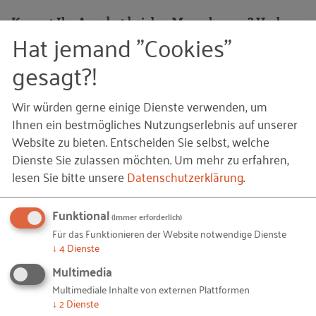
Kommt Ihr Angebot bei den Menschen an? Und
Hat jemand "Cookies"
sind die Stadtwerke Velbert als Arbeitgeber
attraktiver geworden?
gesagt?!
Definitiv ja. Wir bekommen Grund weg positive
Wir würden gerne einige Dienste verwenden, um
Rückmeldungen und werden vor allem von den
Ihnen ein bestmögliches Nutzungserlebnis auf unserer
Jüngeren als modernes Unternehmen
Website zu bieten. Entscheiden Sie selbst, welche
wahrgenommen, das auf Augenhöhe
Dienste Sie zulassen möchten.
Um mehr zu erfahren,
kommuniziert. Zudem erreichen wir ein größeres
lesen Sie bitte unsere
Datenschutzerklärung
.
Talentpool, denn die Anzahl der Anfragen über die
klassischen Medien sind konstant geblieben.
Funktional
(immer erforderlich)
Für das Funktionieren der Website notwendige Dienste
WhatsApp in einem Unternehmen einzuführen ist
↓
4
Dienste
sicherlich neu? Welche Tipps können Sie
Multimedia
Unternehmen mit auf den Weg geben?
Multimediale Inhalte von externen Plattformen
↓
2
Dienste
Am Wichtigsten ist es, frühzeitig die