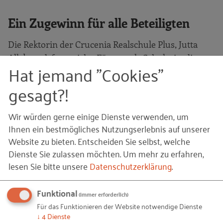
Ein Zugewinn für alle Beteiligten
Die Rektorin der Crucenia Realschule Plus, Jutta
Allebrand, freut sich: „Für uns als Schule, ist dieses
Hat jemand "Cookies"
herausragende Projekt eine tolle Bereicherung und
für die Schüler eine echte Chance. Sie lernen den
gesagt?!
Beruf und das Unternehmen kennen, bekommen
Einblicke in die beruflichen Felder und
Wir würden gerne einige Dienste verwenden, um
Möglichkeiten, und darüberhinaus können sie mit
Ihnen ein bestmögliches Nutzungserlebnis auf unserer
eigenen Händen und ihren eigenen Ideen etwas
Website zu bieten. Entscheiden Sie selbst, welche
Dienste Sie zulassen möchten.
Um mehr zu erfahren,
Bleibendes zur Gestaltung ihrer Schule beitragen.
lesen Sie bitte unsere
Datenschutzerklärung
.
Viele unserer Schüler leben in der Stadt und
kommen kaum mit handwerklichen Arbeiten in
Funktional
Berührung. Wenige hatten überhaupt schon mal ein
(immer erforderlich)
Werkzeug in der Hand und wissen nicht, wie man
Für das Funktionieren der Website notwendige Dienste
↓
4
Dienste
damit umgeht. Durch das Schulpatenschaft-Projekt