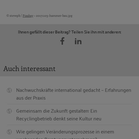
© stevepb /
Pixabay
– 20171103-hammer-bau.jpg
Bildquellen und Copyright-Hinweise
Ihnen gefällt dieser Beitrag? Teilen Sie ihn mit anderen:
Auch interessant
Nachwuchskräfte international gedacht – Erfahrungen
aus der Praxis
Gemeinsam die Zukunft gestalten: Ein
Recyclingbetrieb denkt seine Kultur neu
Wie gelingen Veränderungsprozesse in einem