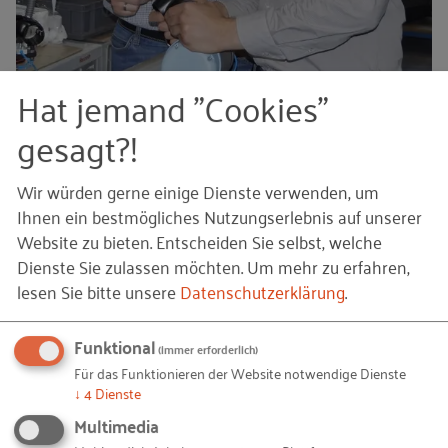
Hat jemand "Cookies"
Jörg Naffin (links) und Geschäftsführer Wassim Saeidi
gesagt?!
In Ihrem Leitbild steht der Mensch im Mittelpunkt.
Wie wirkt sich das auf die Arbeitsorganisation aus?
Wir würden gerne einige Dienste verwenden, um
Ihnen ein bestmögliches Nutzungserlebnis auf unserer
Der Technikeinsatz dient nicht nur Effizienzzielen.
Website zu bieten. Entscheiden Sie selbst, welche
Wir wollen unseren Mitarbeiterinnen und
Dienste Sie zulassen möchten.
Um mehr zu erfahren,
Mitarbeitern einen attraktiven und zukunftsfähigen
lesen Sie bitte unsere
Datenschutzerklärung
.
Arbeitsplatz bieten. Zum Beispiel mit der
Entwicklung unserer
Mitarbeiter-App
, die unter
Funktional
(immer erforderlich)
anderem die Produktionsdaten für das Team einer
Für das Funktionieren der Website notwendige Dienste
↓
4
Dienste
Montagelinie über Smartphone oder Tablet
bereitstellt. Weitere Anwendungen, wie
Multimedia
beispielsweise das Einreichen von