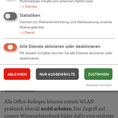
Multimediale Inhalte von externen Plattformen
↓
2
Dienste
Verbesserungsvorschlägen, sind ebenfalls einfach
und bequem sowie ortsunabhängig nutzbar. Die
Statistiken
App ist ein Meilenstein zu den geplanten „digitalen
Dienste zur Weiterentwicklung und Verbesserung unseres
Webangebotes
Mini-Fabriken“, in denen unsere Mitarbeiter bald
↓
1
Dienst
als Einzelperson bzw. in kleinen Teams ihre
Arbeitseinsätze selbst organisieren
und
Alle Dienste aktivieren oder deaktivieren
selbststeuernd Produktionsaufträge bearbeiten
Mit diesem Schalter können Sie alle Dienste aktivieren oder
können. Hierdurch erreichen wir eine höhere
deaktivieren.
Flexibilität und bessere Voraussetzungen für eine
angenehme
"Work-Life-Balance
".
ABLEHNEN
NUR AUSGEWÄHLTE
ZUSTIMMEN
Welche Rolle spielt die mobile Arbeit im
Realisiert mit Klaro!
Unternehmen?
Alle Office-Kollegen können mittels WLAN
praktisch überall
mobil arbeiten
. Der Zugriff auf
unsere Wissensdatenbank bildet dafür eine wichtige