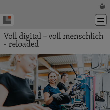
Zur Navigation springen
Zum Hauptinhalt springen
Voll digital – voll menschlich
- reloaded