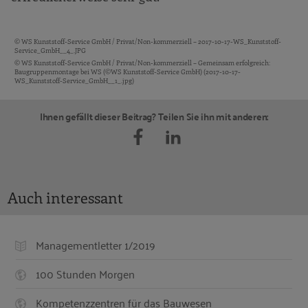
© WS Kunststoff-Service GmbH / Privat/Non-kommerziell – 2017-10-17-WS_Kunststoff-
Bildquellen und Copyright-Hinweise
Service_GmbH__4_.JPG
© WS Kunststoff-Service GmbH / Privat/Non-kommerziell – Gemeinsam erfolgreich:
Baugruppenmontage bei WS (©WS Kunststoff-Service GmbH) (2017-10-17-
WS_Kunststoff-Service_GmbH__1_.jpg)
Ihnen gefällt dieser Beitrag? Teilen Sie ihn mit anderen:
Auch interessant
Managementletter 1/2019
100 Stunden Morgen
Kompetenzzentren für das Bauwesen